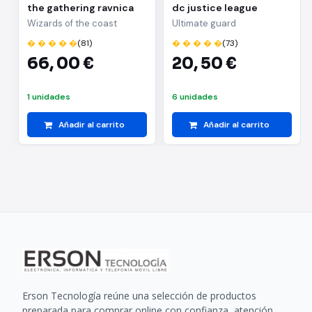
the gathering ravnica
dc justice league
cluedo edition inglés
aquaman
Wizards of the coast
Ultimate guard
� � � � �
(81)
� � � � �
(73)
66,
00 €
20,
50 €
1 unidades
6 unidades
Añadir al carrito
Añadir al carrito
Erson Tecnología reúne una selección de productos
preparada para comprar online con confianza, atención