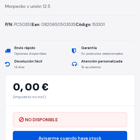
Morpecko v unión 12.5
P/N:
PC50353
Ean:
0820650503535
Código:
153301
Envío rápido
Garantía
Opciones disponibles
En productos seleccionados
Devolución fácil
Atención personalizada
14 días
Te ayudamos
0,
00 €
(Impuesto no incl.)
NO DISPONIBLE
Avisarme cuando haya stock