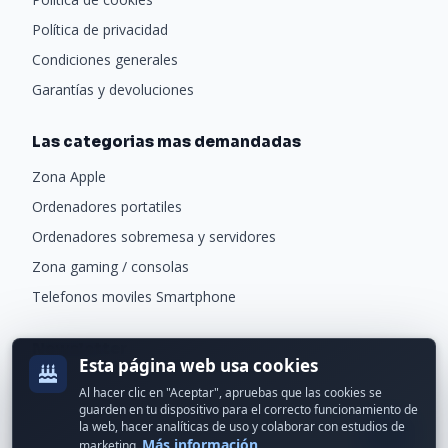
Política de privacidad
Condiciones generales
Garantías y devoluciones
Las categorias mas demandadas
Zona Apple
Ordenadores portatiles
Ordenadores sobremesa y servidores
Zona gaming / consolas
Telefonos moviles Smartphone
Newsletter
Esta página web usa cookies
Recibe ofertas exclusivas y novedades.
Al hacer clic en "Aceptar", apruebas que las cookies se
guarden en tu dispositivo para el correcto funcionamiento de
la web, hacer analíticas de uso y colaborar con estudios de
Más información
marketing.