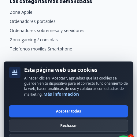
Las categorias mas demandadas
Zona Apple
Ordenadores portatiles
Ordenadores sobremesa y servidores
Zona gaming / consolas
Telefonos moviles Smartphone
Newsletter
Esta página web usa cookies
Recibe ofertas exclusivas y novedades.
Al hacer clic en "Aceptar", apruebas que las cookies se
guarden en tu dispositivo para el correcto funcionamiento de
la web, hacer analíticas de uso y colaborar con estudios de
Más información
marketing.
Aceptar todas
© 2024 Erson Tecnología. Todos los derechos reservados.
Rechazar
Política de cookies
Política de privacidad