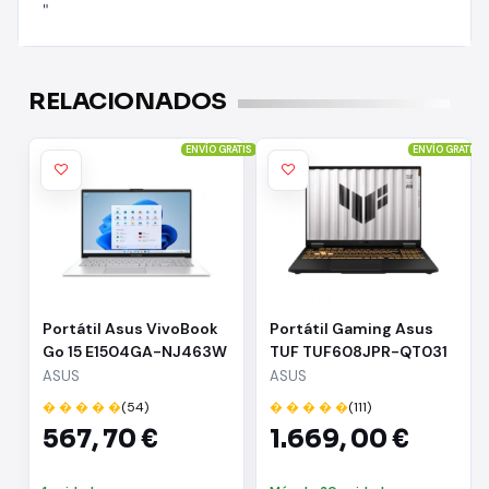
"
RELACIONADOS
ENVÍO GRATIS
ENVÍO GRATIS
Portátil Asus VivoBook
Portátil Gaming Asus
Go 15 E1504GA-NJ463W
TUF TUF608JPR-QT031
i3-N305/ 8GB/ 512GB
Intel Core i7-14650HX/
ASUS
ASUS
SSD/ 15.6"/ Win11
32GB/ 1TB SSD/ GeForce
� � � � �
(54)
� � � � �
(111)
RTX 5070/ 16"/ Sin
567,
70 €
1.669,
00 €
Sistema Operativo