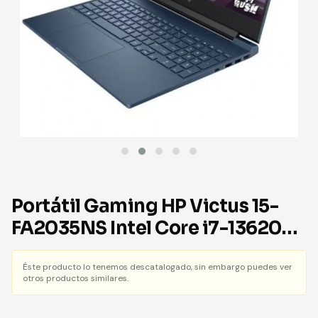
Portátil Gaming HP Victus 15-
FA2035NS Intel Core i7-13620H/
16GB/ 512GB SSD/ GeForce RTX
4050/ 15.6"/ Sin Sistema
Éste producto lo tenemos descatalogado, sin embargo puedes ver
otros productos similares.
Operativo