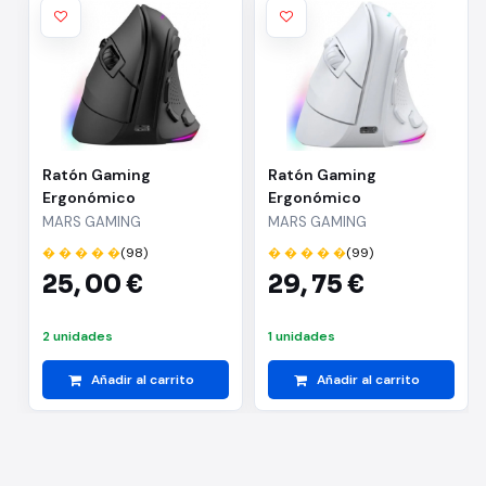
Ratón Gaming
Ratón Gaming
Ergonómico
Ergonómico
Inalámbrico Mars
Inalámbrico Mars
MARS GAMING
MARS GAMING
Gaming MM-SK/ Hasta
Gaming MM-SK/ Hasta
� � � � �
(98)
� � � � �
(99)
8400 DPI
8400 DPI/ Blanco
25,
00 €
29,
75 €
2 unidades
1 unidades
Añadir al carrito
Añadir al carrito