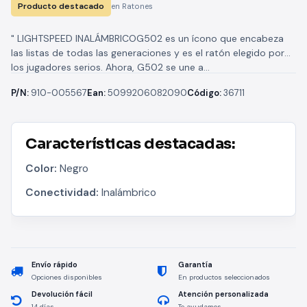
Producto destacado
en Ratones
" LIGHTSPEED INALÁMBRICOG502 es un ícono que encabeza
las listas de todas las generaciones y es el ratón elegido por
los jugadores serios. Ahora, G502 se une a...
P/N:
910-005567
Ean:
5099206082090
Código:
36711
Características destacadas:
Color:
Negro
Conectividad:
Inalámbrico
Envío rápido
Garantía
Opciones disponibles
En productos seleccionados
Devolución fácil
Atención personalizada
14 días
Te ayudamos