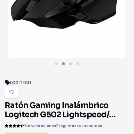
LOGITECH
Ratón Gaming Inalámbrico
Logitech G502 Lightspeed/
Batería recargable/Hasta 25600
Sin valoraciones
Preguntas respondidas
DPI