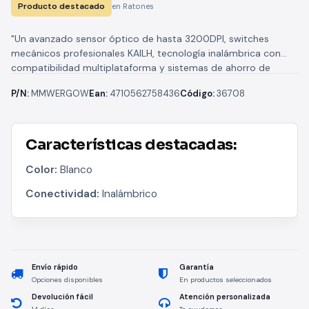
Producto destacado
en Ratones
"Un avanzado sensor óptico de hasta 3200DPI, switches
mecánicos profesionales KAILH, tecnología inalámbrica con
compatibilidad multiplataforma y sistemas de ahorro de
energía. Todo ello con el diseño ergonómico...
P/N:
MMWERGOW
Ean:
4710562758436
Código:
36708
Características destacadas:
Color:
Blanco
Conectividad:
Inalámbrico
Envío rápido
Garantía
Opciones disponibles
En productos seleccionados
Devolución fácil
Atención personalizada