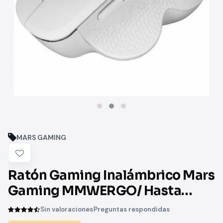
MARS GAMING
Ratón Gaming Inalámbrico Mars
Gaming MMWERGO/ Hasta
3200 DPI/ Blanco
Sin valoraciones
Preguntas respondidas