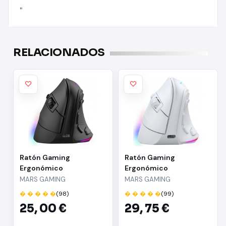
"
RELACIONADOS
Ratón Gaming
Ratón Gaming
Ergonómico
Ergonómico
Inalámbrico Mars
Inalámbrico Mars
MARS GAMING
MARS GAMING
Gaming MM-SK/ Hasta
Gaming MM-SK/ Hasta
� � � � �
(98)
� � � � �
(99)
8400 DPI
8400 DPI/ Blanco
25,
00 €
29,
75 €