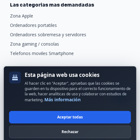
Las categorias mas demandadas
Zona Apple
Ordenadores portatiles
Ordenadores sobremesa y servidores
Zona gaming / consolas
Telefonos moviles Smartphone
Newsletter
Esta página web usa cookies
Recibe ofertas exclusivas y novedades.
Al hacer clic en "Aceptar", apruebas que las cookies se
guarden en tu dispositivo para el correcto funcionamiento de
la web, hacer analíticas de uso y colaborar con estudios de
Más información
marketing.
Aceptar todas
© 2024 Erson Tecnología. Todos los derechos reservados.
Rechazar
Política de cookies
Política de privacidad