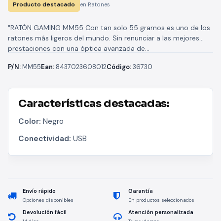
Producto destacado
en Ratones
"RATÓN GAMING MM55 Con tan solo 55 gramos es uno de los
ratones más ligeros del mundo. Sin renunciar a las mejores
prestaciones con una óptica avanzada de...
P/N:
MM55
Ean:
8437023608012
Código:
36730
Características destacadas:
Color:
Negro
Conectividad:
USB
Envío rápido
Garantía
Opciones disponibles
En productos seleccionados
Devolución fácil
Atención personalizada