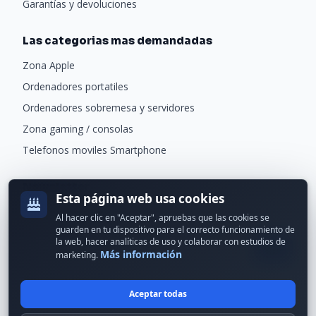
Garantías y devoluciones
Las categorias mas demandadas
Zona Apple
Ordenadores portatiles
Ordenadores sobremesa y servidores
Zona gaming / consolas
Telefonos moviles Smartphone
Newsletter
Esta página web usa cookies
Recibe ofertas exclusivas y novedades.
Al hacer clic en "Aceptar", apruebas que las cookies se
guarden en tu dispositivo para el correcto funcionamiento de
la web, hacer analíticas de uso y colaborar con estudios de
Más información
marketing.
Aceptar todas
© 2024 Erson Tecnología. Todos los derechos reservados.