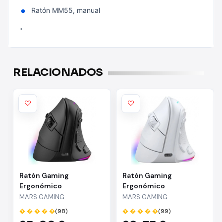
Ratón MM55, manual
"
RELACIONADOS
Ratón Gaming
Ratón Gaming
Ergonómico
Ergonómico
Inalámbrico Mars
Inalámbrico Mars
MARS GAMING
MARS GAMING
Gaming MM-SK/ Hasta
Gaming MM-SK/ Hasta
� � � � �
(98)
� � � � �
(99)
8400 DPI
8400 DPI/ Blanco