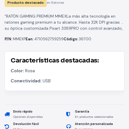
Producto destacado
en Ratones
"RATÓN GAMING PREMIUM MMEXLa más alta tecnología en
ratones gaming premium a tu alcance. Hasta 32K DPI gracias a
su óptica customizada Pixart 3389PRO con control avanzado,
switches...
P/N:
MMEXP
Ean:
4710562759259
Código:
36700
Características destacadas:
Color:
Rosa
Conectividad:
USB
Envío rápido
Garantía
Opciones disponibles
En productos seleccionados
Devolución fácil
Atención personalizada