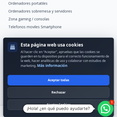
Ordenadores portatiles
Ordenadores sobremesa y servidores
Zona gaming / consolas
Telefonos moviles Smartphone
Newsletter
Esta página web usa cookies
Recibe ofertas exclusivas y novedades.
Al hacer clic en "Aceptar", apruebas que las cookies se
guarden en tu dispositivo para el correcto funcionamiento de
la web, hacer analíticas de uso y colaborar con estudios de
Más información
marketing.
Aceptar todas
© 2024 Erson Tecnología. Todos los derechos reservados.
Rechazar
Política de cookies
Política de privacidad
1
Formas de pago
Condiciones Generales
Ajustar Cookies
¡Hola! ¿en qué puedo ayudarte?
Buscar
Inicio
Menú
Carrito