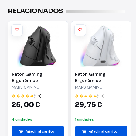
RELACIONADOS
Ratón Gaming
Ratón Gaming
Ergonómico
Ergonómico
Inalámbrico Mars
Inalámbrico Mars
MARS GAMING
MARS GAMING
Gaming MM-SK/ Hasta
Gaming MM-SK/ Hasta
� � � � �
(98)
� � � � �
(99)
8400 DPI
8400 DPI/ Blanco
25,
00 €
29,
75 €
4 unidades
1 unidades
Añadir al carrito
Añadir al carrito