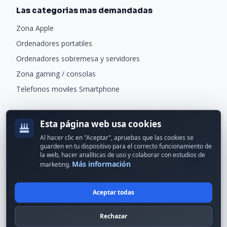
Las categorias mas demandadas
Zona Apple
Ordenadores portatiles
Ordenadores sobremesa y servidores
Zona gaming / consolas
Telefonos moviles Smartphone
Newsletter
Esta página web usa cookies
Recibe ofertas exclusivas y novedades.
Al hacer clic en "Aceptar", apruebas que las cookies se
guarden en tu dispositivo para el correcto funcionamiento de
la web, hacer analíticas de uso y colaborar con estudios de
Más información
marketing.
Aceptar todas
© 2024 Erson Tecnología. Todos los derechos reservados.
Rechazar
Política de cookies
Política de privacidad