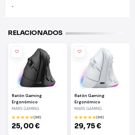
"
RELACIONADOS
Ratón Gaming
Ratón Gaming
Ergonómico
Ergonómico
Inalámbrico Mars
Inalámbrico Mars
MARS GAMING
MARS GAMING
Gaming MM-SK/ Hasta
Gaming MM-SK/ Hasta
� � � � �
(98)
� � � � �
(99)
8400 DPI
8400 DPI/ Blanco
25,
00 €
29,
75 €