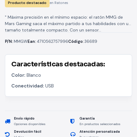
Producto destacado
en Ratones
" Máxima precisión en el mínimo espacio: el ratón MMG de
Mars Gaming saca el máximo partido a tus habilidades con un
tamaño totalmente compacto. Con un sensor...
P/N:
MMGW
Ean:
4710562757996
Código:
36689
Características destacadas:
Color:
Blanco
Conectividad:
USB
Envío rápido
Garantía
Opciones disponibles
En productos seleccionados
Devolución fácil
Atención personalizada