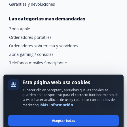
Garantías y devoluciones
Las categorias mas demandadas
Zona Apple
Ordenadores portatiles
Ordenadores sobremesa y servidores
Zona gaming / consolas
Telefonos moviles Smartphone
Newsletter
Esta página web usa cookies
Recibe ofertas exclusivas y novedades.
Al hacer clic en "Aceptar", apruebas que las cookies se
guarden en tu dispositivo para el correcto funcionamiento de
la web, hacer analíticas de uso y colaborar con estudios de
Más información
marketing.
Aceptar todas