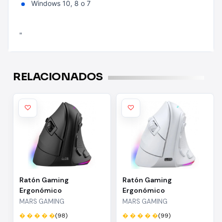
Windows 10, 8 o 7
"
RELACIONADOS
Ratón Gaming
Ratón Gaming
Ergonómico
Ergonómico
Inalámbrico Mars
Inalámbrico Mars
MARS GAMING
MARS GAMING
Gaming MM-SK/ Hasta
Gaming MM-SK/ Hasta
� � � � �
(98)
� � � � �
(99)
8400 DPI
8400 DPI/ Blanco