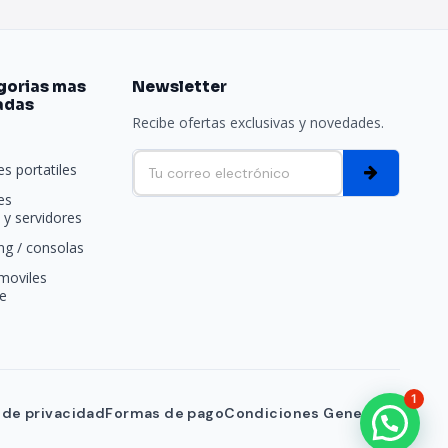
gorias mas
Newsletter
adas
Recibe ofertas exclusivas y novedades.
e
s portatiles
es
y servidores
g / consolas
moviles
e
1
a de privacidad
Formas de pago
Condiciones Generales