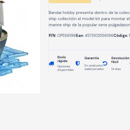
Bandai hobby presenta dentro de la colec
ship collectión el model kit para montar e
marine ship de la popular serie pulgadaso
piecepulgadas. este model kit...
P/N:
OP556196
Ean:
4573102556196
Código:
Envío
Devolución
Garantía
rápido
fácil
En productos
Opciones
seleccionados
14 días
disponibles