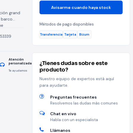
Avisarme cuando haya stock
ción grand
l barco
Métodos de pago disponibles
ne
Transferencia
Tarjeta
Bizum
153339
Atención
¿Tienes dudas sobre este
personalizada
producto?
Te ayudamos
Nuestro equipo de expertos está aquí
para ayudarte.
Preguntas frecuentes
Resolvemos las dudas más comunes
Chat en vivo
Habla con un especialista
Llámanos