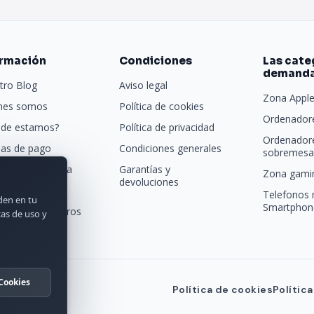
ormación
Condiciones
Las cate
demand
tro Blog
Aviso legal
Zona Appl
nes somos
Política de cookies
Ordenadore
de estamos?
Política de privacidad
Ordenador
as de pago
Condiciones generales
sobremesa 
porte y entrega
Garantías y
Zona gamin
devoluciones
tras marcas
Telefonos 
rden en tu
Smartphon
acta con nosotros
cas de uso y
Cookies
Política de cookies
Polític