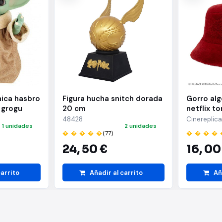
nica hasbro
Figura hucha snitch dorada
Gorro al
 grogu
20 cm
netflix t
48428
Cinereplic
1 unidades
2 unidades
� � � � �
(77)
� � � � 
24,
50 €
16,
00
carrito
Añadir al carrito
Añ