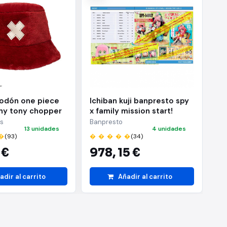
godón one piece
Ichiban kuji banpresto spy
In
ony tony chopper
x family mission start!
ro
'n
as
Banpresto
Ha
13 unidades
4 unidades
le
�
(93)
� � � � �
(34)
� 
 €
978,
15 €
1
adir al carrito
Añadir al carrito