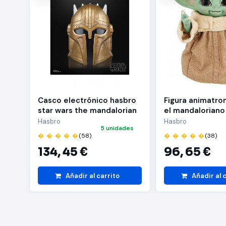
Casco electrónico hasbro
Figura animatro
star wars the mandalorian
el mandaloriano
the black series the
Hasbro
Hasbro
5 unidades
armorer
� � � � �
(58)
� � � � �
(38)
134,
45 €
96,
65 €
Añadir al carrito
Añadir al 