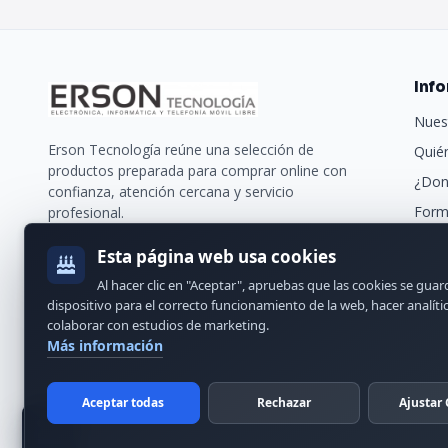
Inf
Nues
Erson Tecnología reúne una selección de
Quié
productos preparada para comprar online con
¿Don
confianza, atención cercana y servicio
Form
profesional.
Trans
Esta página web usa cookies
Nues
Al hacer clic en "Aceptar", apruebas que las cookies se gua
Cont
dispositivo para el correcto funcionamiento de la web, hacer analíti
colaborar con estudios de marketing.
Más información
Aceptar todas
Rechazar
Ajustar 
© 2024 Erson Tecnología. Todos los derechos reservados.