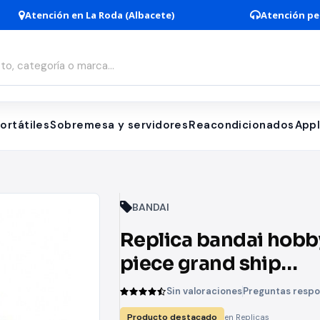
Atención en La Roda (Albacete)
Atención pe
ortátiles
Sobremesa y servidores
Reacondicionados
App
BANDAI
Replica bandai hobb
piece grand ship
collection barco de l
Sin valoraciones
Preguntas resp
marina model kit
Producto destacado
en Replicas