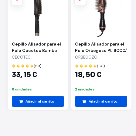
Cepillo Alisador para el
Cepillo Alisador para el
Pelo Cecotec Bamba
Pelo Orbegozo PL 6000/
InstantCare 1200 Look
1200W/ Iónico
CECOTEC
ORBEGOZO
Brush/ Negro
� � � � �
(69)
� � � � �
(101)
33,
15 €
18,
50 €
6 unidades
2 unidades
Añadir al carrito
Añadir al carrito