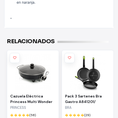
en naranja.
"
RELACIONADOS
Cazuela Eléctrica
Pack 3 Sartenes Bra
Princess Multi Wonder
Gastro A841201/
Chef Pro 162367/
Ø18cm/ Ø22cm/
PRINCESS
BRA
Ø35cm/ 1800W
Ø26cm/ Apta para
� � � � �
(58)
� � � � �
(29)