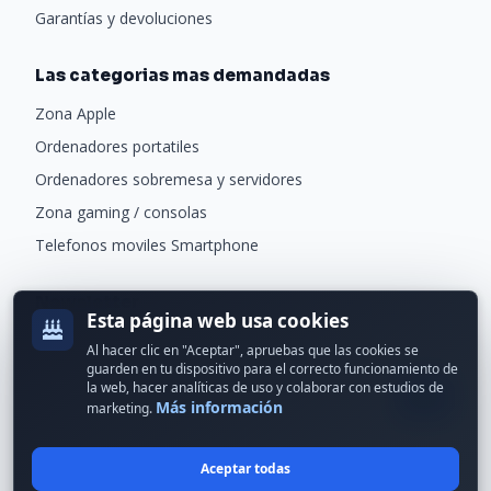
Garantías y devoluciones
Las categorias mas demandadas
Zona Apple
Ordenadores portatiles
Ordenadores sobremesa y servidores
Zona gaming / consolas
Telefonos moviles Smartphone
Newsletter
Esta página web usa cookies
Recibe ofertas exclusivas y novedades.
Al hacer clic en "Aceptar", apruebas que las cookies se
guarden en tu dispositivo para el correcto funcionamiento de
la web, hacer analíticas de uso y colaborar con estudios de
Más información
marketing.
Aceptar todas