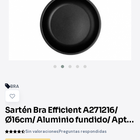
BRA
Sartén Bra Efficient A271216/
Ø16cm/ Aluminio fundido/ Apta
para Inducción
Sin valoraciones
Preguntas respondidas