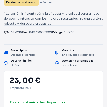
Producto destacado
en Sartenes
" La sartén Efficient reúne la eficacia y la calidad para un uso
de cocina intensiva con los mejores resultados. Es una sartén
robusta y duradera gracias a...
P/N:
A271216
Ean:
8411796082163
Código:
150318
Envío rápido
Garantía
Opciones disponibles
En productos seleccionados
Devolución fácil
Atención personalizada
14 días
Te ayudamos
23,
00 €
(Impuesto incl.)
En stock: 4 unidades disponibles