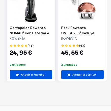
Cortapelos Rowenta
Pack Rowenta
NOMAD/ con Batería/ 4
CV6602ES/ Incluye
Accesorios
Secador CV6130FO/
ROWENTA
ROWENTA
2400W y Masajeador
� � � � �
(43)
� � � � �
(63)
Facial LV6020F0
24,
95 €
45,
55 €
2 unidades
2 unidades
Añadir al carrito
Añadir al carrito