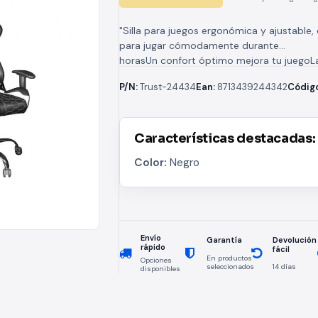
"Silla para juegos ergonómica y ajustable,
para jugar cómodamente durante
horasUn confort óptimo mejora tu juegoLa 
juego Resto de color blanco incluye dos c
P/N:
Trust-24434
Ean:
8713439244342
Códig
extraíbles y ajustables, para proporcionart
Características destacadas:
Color:
Negro
Envío
Devolución
Garantía
rápido
fácil
En productos
Opciones
seleccionados
14 días
disponibles