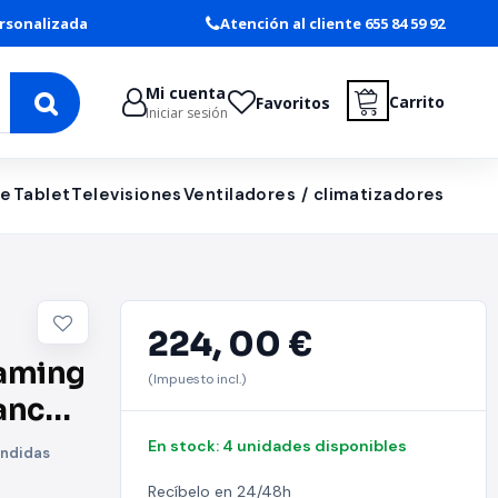
rsonalizada
Atención al cliente 655 84 59 92
Mi cuenta
Carrito
Favoritos
Iniciar sesión
le
Tablet
Televisiones
Ventiladores / climatizadores
224,
00 €
Gaming
(Impuesto incl.)
anco y
En stock: 4 unidades disponibles
ondidas
Recíbelo en 24/48h