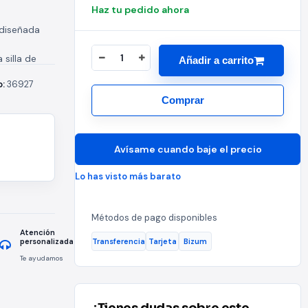
Haz tu pedido ahora
 diseñada
silla de
Añadir a carrito
ojines
o:
36927
e una...
Comprar
Avísame cuando baje el precio
Lo has visto más barato
Métodos de pago disponibles
Atención
Transferencia
Tarjeta
Bizum
personalizada
Te ayudamos