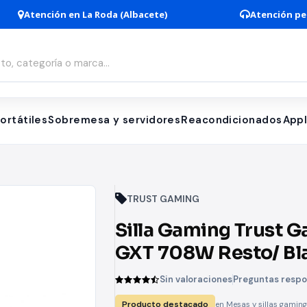
Atención en La Roda (Albacete)
Atención pe
ortátiles
Sobremesa y servidores
Reacondicionados
App
TRUST GAMING
Silla Gaming Trust 
GXT 708W Resto/ Bl
Negro
Sin valoraciones
Preguntas resp
Producto destacado
en Mesas y sillas gaming