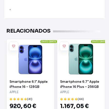
"
RELACIONADOS
ENVÍO GRATIS
ENVÍO GRATIS
Smartphone 6.1" Apple
Smartphone 6.7" Apple
iPhone 16 - 128GB
iPhone 16 Plus - 256GB
Ultramarino
Verde
APPLE
APPLE
� � � � �
(41)
� � � � �
(44)
920,
60 €
1.167,
05 €