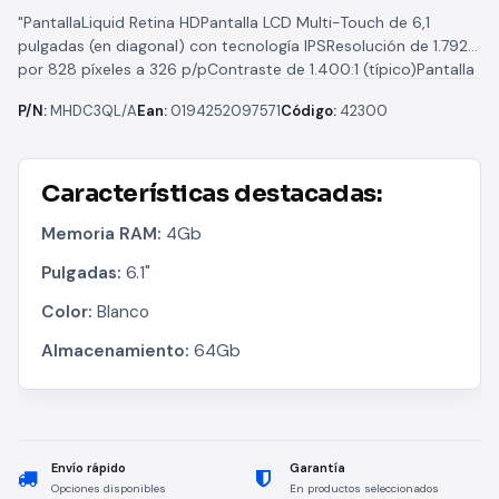
"PantallaLiquid Retina HDPantalla LCD Multi-Touch de 6,1
pulgadas (en diagonal) con tecnología IPSResolución de 1.792
por 828 píxeles a 326 p/pContraste de 1.400:1 (típico)Pantalla
True ToneGama cromática amplia...
P/N:
MHDC3QL/A
Ean:
0194252097571
Código:
42300
Características destacadas:
Memoria RAM:
4Gb
Pulgadas:
6.1"
Color:
Blanco
Almacenamiento:
64Gb
Envío rápido
Garantía
Opciones disponibles
En productos seleccionados