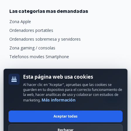
Las categorias mas demandadas
Zona Apple
Ordenadores portatiles
Ordenadores sobremesa y servidores
Zona gaming / consolas
Telefonos moviles Smartphone
Newsletter
Esta página web usa cookies
Recibe ofertas exclusivas y novedades.
Al hacer clic en "Aceptar", apruebas que las cookies se
guarden en tu dispositivo para el correcto funcionamiento de
la web, hacer analíticas de uso y colaborar con estudios de
Más información
marketing.
Aceptar todas
© 2024 Erson Tecnología. Todos los derechos reservados.
Rechazar