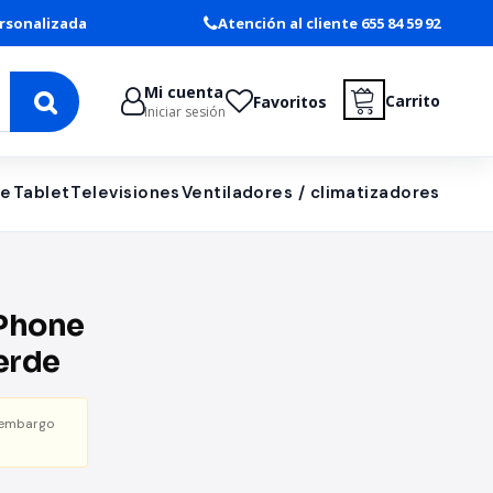
rsonalizada
Atención al cliente 655 84 59 92
Mi cuenta
Carrito
Favoritos
Iniciar sesión
le
Tablet
Televisiones
Ventiladores / climatizadores
Phone
Verde
 embargo