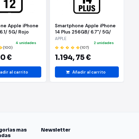
impide que la banda
ne Apple iPhone
Smartphone Apple iPhone
Sm
6.1/ 5G/ Rojo
14 Plus 256GB/ 6.7"/ 5G/
14
Negro Medianoche
Pl
APPLE
AP
4 unidades
2 unidades
�
(100)
� � � � �
(107)
� 
0 €
1.194,
75 €
1
adir al carrito
Añadir al carrito
an en iCloud ni en
te el número de tu
la mayoría de gente
mbalaje y el número
gorias mas
Newsletter
energías renovables.
adas