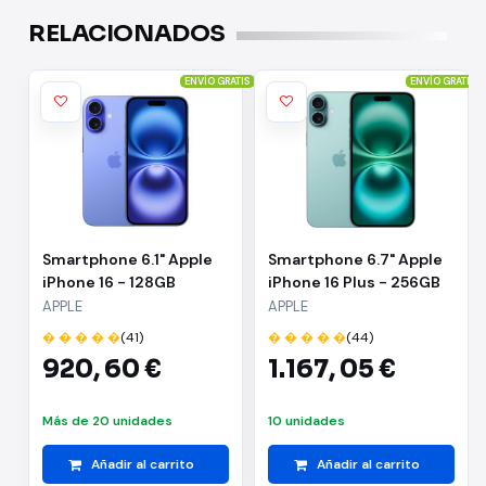
RELACIONADOS
ENVÍO GRATIS
ENVÍO GRATIS
Smartphone 6.1" Apple
Smartphone 6.7" Apple
iPhone 16 - 128GB
iPhone 16 Plus - 256GB
Ultramarino
Verde
APPLE
APPLE
� � � � �
(41)
� � � � �
(44)
920,
60 €
1.167,
05 €
Más de 20 unidades
10 unidades
Añadir al carrito
Añadir al carrito