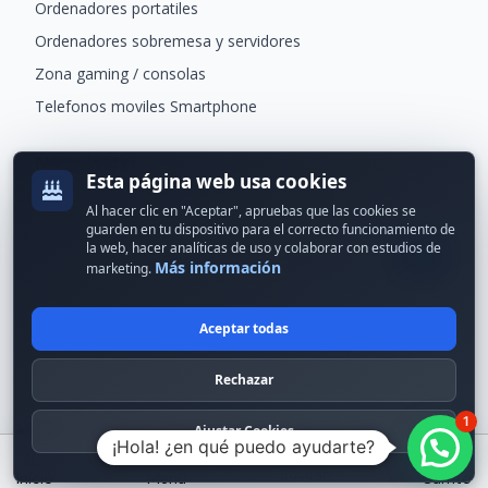
Ordenadores portatiles
Ordenadores sobremesa y servidores
Zona gaming / consolas
Telefonos moviles Smartphone
Newsletter
Esta página web usa cookies
Recibe ofertas exclusivas y novedades.
Al hacer clic en "Aceptar", apruebas que las cookies se
guarden en tu dispositivo para el correcto funcionamiento de
la web, hacer analíticas de uso y colaborar con estudios de
Más información
marketing.
Aceptar todas
© 2024 Erson Tecnología. Todos los derechos reservados.
Rechazar
Política de cookies
Política de privacidad
1
Formas de pago
Condiciones Generales
Ajustar Cookies
¡Hola! ¿en qué puedo ayudarte?
Buscar
Inicio
Menú
Carrito