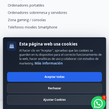
Ordenadores portatiles
Ordenadores sobremesa y servidores
Zona gaming / consolas
Telefonos moviles Smartphone
Newsletter
Esta página web usa cookies
Recibe ofertas exclusivas y novedades.
Al hacer clic en "Aceptar", apruebas que las cookies se
guarden en tu dispositivo para el correcto funcionamiento de
la web, hacer analíticas de uso y colaborar con estudios de
Más información
marketing.
Aceptar todas
© 2024 Erson Tecnología. Todos los derechos reservados.
Rechazar
Política de cookies
Política de privacidad
1
Formas de pago
Condiciones Generales
Ajustar Cookies