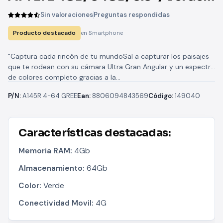
Claro
Sin valoraciones
Preguntas respondidas
Producto destacado
en Smartphone
"Captura cada rincón de tu mundoSal a capturar los paisajes
que te rodean con su cámara Ultra Gran Angular y un espectro
de colores completo gracias a la...
P/N:
A145R 4-64 GREE
Ean:
8806094843569
Código:
149040
Características destacadas:
Memoria RAM:
4Gb
Almacenamiento:
64Gb
Color:
Verde
Conectividad Movil:
4G