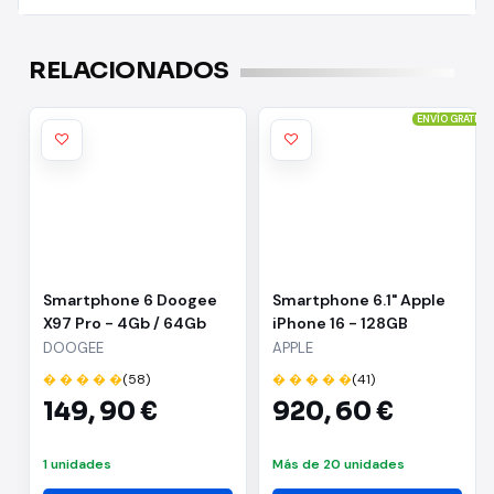
RELACIONADOS
ENVÍO GRATIS
Smartphone 6 Doogee
Smartphone 6.1" Apple
X97 Pro - 4Gb / 64Gb
iPhone 16 - 128GB
Ultramarino
DOOGEE
APPLE
� � � � �
(58)
� � � � �
(41)
149,
90 €
920,
60 €
1 unidades
Más de 20 unidades