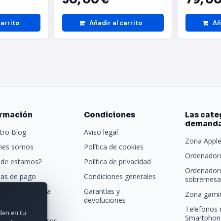
carrito
Añadir al carrito
Añ
ormación
Condiciones
Las cate
demand
tro Blog
Aviso legal
Zona Appl
nes somos
Política de cookies
Ordenadore
de estamos?
Política de privacidad
Ordenador
as de pago
Condiciones generales
sobremesa 
porte y entrega
Garantías y
Zona gamin
devoluciones
tras marcas
Telefonos 
rden en tu
Smartphon
acta con nosotros