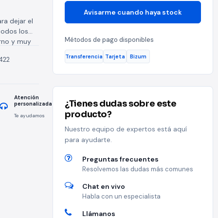
Avisarme cuando haya stock
a dejar el
todos los
Métodos de pago disponibles
rno y muy
Transferencia
Tarjeta
Bizum
422
Atención
¿Tienes dudas sobre este
personalizada
producto?
Te ayudamos
Nuestro equipo de expertos está aquí
para ayudarte.
Preguntas frecuentes
Resolvemos las dudas más comunes
Chat en vivo
Habla con un especialista
Llámanos