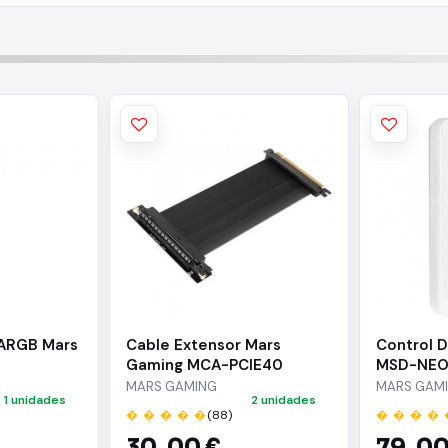
 ARGB Mars
Cable Extensor Mars
Control 
Gaming MCA-PCIE40
MSD-NEO/ 
Rueda/ 2
MARS GAMING
MARS GAM
1 unidades
2 unidades
� � � � �
(88)
� � � � 
30,
00 €
79,
00