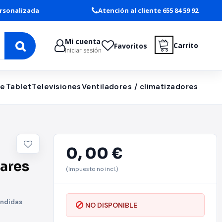
rsonalizada
Atención al cliente 655 84 59 92
Mi cuenta
Carrito
Favoritos
Iniciar sesión
le
Tablet
Televisiones
Ventiladores / climatizadores
0,
00 €
lares
(Impuesto no incl.)
ondidas
NO DISPONIBLE