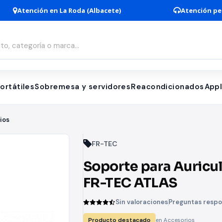
Atención en La Roda (Albacete)
Atención pe
ortátiles
Sobremesa y servidores
Reacondicionados
App
ios
FR-TEC
Soporte para Auricu
FR-TEC ATLAS
Sin valoraciones
Preguntas resp
Producto destacado
en Accesorios