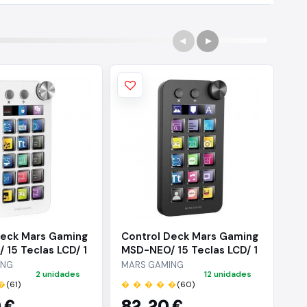
Deck Mars Gaming
Control Deck Mars Gaming
Co
15 Teclas LCD/ 1
MSD-NEO/ 15 Teclas LCD/ 1
MS
 Botones/ Blanco
Rueda/ 2 Botones/ Negro
Ru
ING
MARS GAMING
MA
2 unidades
12 unidades
�
(61)
� � � � �
(60)
� 
 €
82,
20 €
5