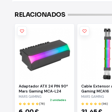
RELACIONADOS
Adaptador ATX 24 PIN 90º
Cable Extensor
Mars Gaming MCA-L24
Gaming MCA16
MARS GAMING
MARS GAMING
2 unidades
� � � � �
(78)
� � � � �
(96)
6,
00 €
21,
45 €