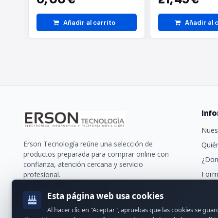
Añadir al carrito
Añadir al 
Inf
Nues
Erson Tecnología reúne una selección de
Quié
productos preparada para comprar online con
¿Don
confianza, atención cercana y servicio
Form
profesional.
Trans
Esta página web usa cookies
Nues
Al hacer clic en "Aceptar", apruebas que las cookies se gua
Cont