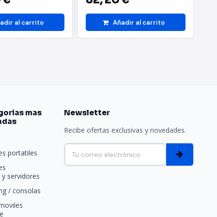
adir al carrito
Añadir al carrito
gorias mas
Newsletter
adas
Recibe ofertas exclusivas y novedades.
e
s portatiles
es
y servidores
g / consolas
moviles
e