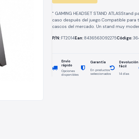
" GAMING HEADSET STAND ATLASStand par
caso después del juego.Compatible para 
cascos del mercado. Un stand muy mode
estable para dejar los...
P/N:
FT2014
Ean:
8436563092275
Código:
36
Envío
Devolución
Garantía
rápido
fácil
En productos
Opciones
seleccionados
14 días
disponibles