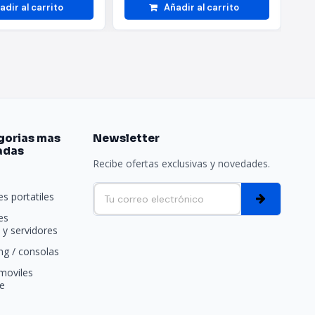
adir al carrito
Añadir al carrito
gorias mas
Newsletter
adas
Recibe ofertas exclusivas y novedades.
e
s portatiles
es
y servidores
g / consolas
moviles
e