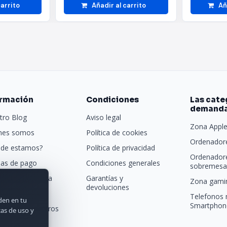
carrito
Añadir al carrito
Añ
ormación
Condiciones
Las cate
demand
tro Blog
Aviso legal
Zona Appl
nes somos
Política de cookies
Ordenadore
de estamos?
Política de privacidad
Ordenador
as de pago
Condiciones generales
sobremesa 
porte y entrega
Garantías y
Zona gamin
devoluciones
tras marcas
Telefonos 
rden en tu
Smartphon
acta con nosotros
cas de uso y