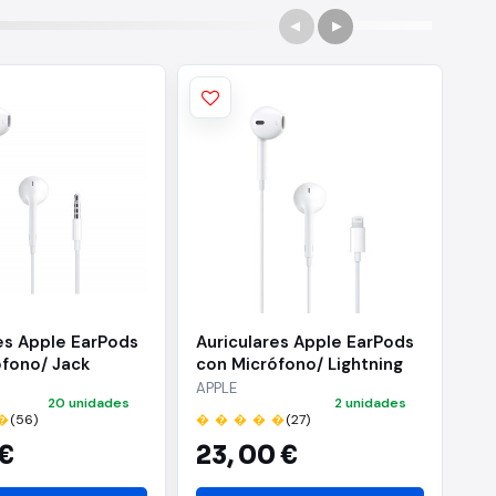
es Apple EarPods
Auriculares Apple EarPods
Au
ófono/ Jack
con Micrófono/ Lightning
US
Mi
APPLE
AP
20 unidades
2 unidades
�
(56)
� � � � �
(27)
� 
 €
23,
00 €
2