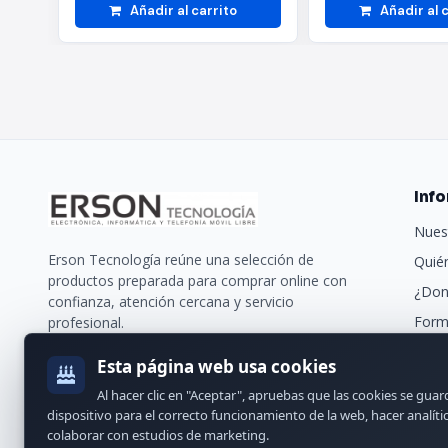
Añadir al carrito
Añadir al 
Inf
Nues
Erson Tecnología reúne una selección de
Quié
productos preparada para comprar online con
¿Don
confianza, atención cercana y servicio
Form
profesional.
Trans
Esta página web usa cookies
Nues
Al hacer clic en "Aceptar", apruebas que las cookies se gua
Cont
dispositivo para el correcto funcionamiento de la web, hacer analíti
colaborar con estudios de marketing.