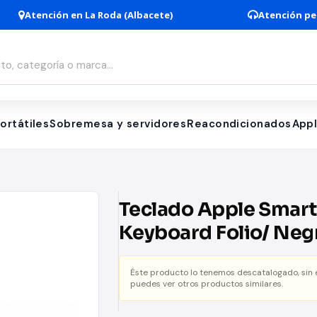
Atención en La Roda (Albacete)
Atención pe
ortátiles
Sobremesa y servidores
Reacondicionados
App
Teclado Apple Smart
Keyboard Folio/ Neg
para iPad Pro 12.9 3ª,
Éste producto lo tenemos descatalogado, sin
5ª Generación
puedes ver otros productos similares.