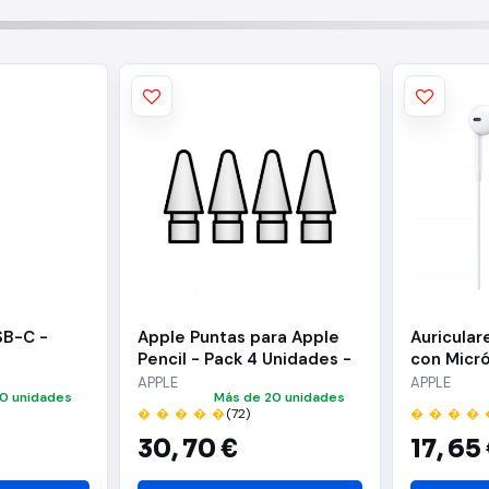
SB-C -
Apple Puntas para Apple
Auricular
Pencil - Pack 4 Unidades -
con Micr
MX763ZM/A
3.5mm
APPLE
APPLE
0 unidades
Más de 20 unidades
� � � � �
(72)
� � � � 
30,
70 €
17,
65