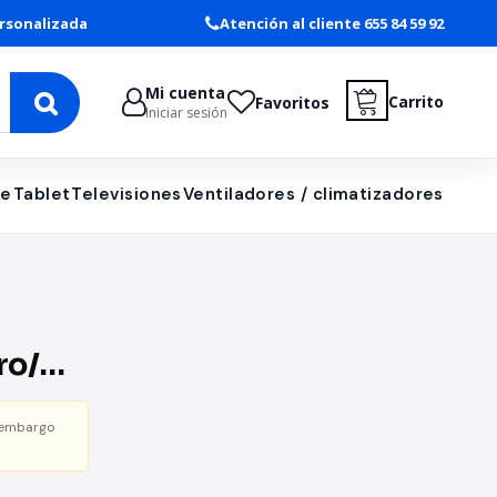
rsonalizada
Atención al cliente 655 84 59 92
Mi cuenta
Carrito
Favoritos
Iniciar sesión
le
Tablet
Televisiones
Ventiladores / climatizadores
ro/
 4ª y
 embargo