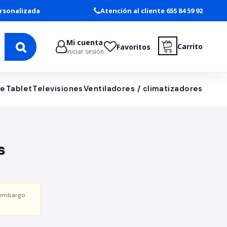
rsonalizada
Atención al cliente 655 84 59 92
Mi cuenta
Carrito
Favoritos
Iniciar sesión
le
Tablet
Televisiones
Ventiladores / climatizadores
s
 embargo