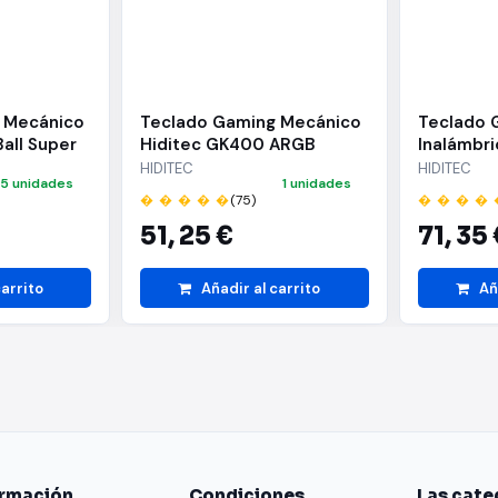
 Mecánico
Teclado Gaming Mecánico
Teclado 
all Super
Hiditec GK400 ARGB
Inalámbri
Switch M
HIDITEC
HIDITEC
15 unidades
1 unidades
� � � � �
(75)
� � � � 
51,
25 €
71,
35 
carrito
Añadir al carrito
Añ
ormación
Condiciones
Las cate