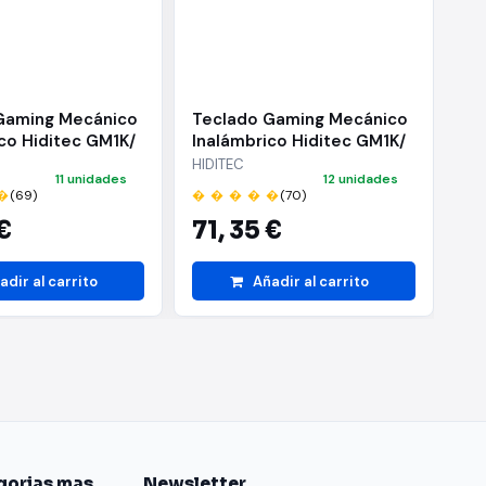
Gaming Mecánico
Teclado Gaming Mecánico
Te
co Hiditec GM1K/
Inalámbrico Hiditec GM1K/
In
arrón/ Negro
Switch Rojo/ Negro
Ne
HIDITEC
Kr
11 unidades
12 unidades
�
(69)
� � � � �
(70)
� 
€
71,
35 €
5
adir al carrito
Añadir al carrito
gorias mas
Newsletter