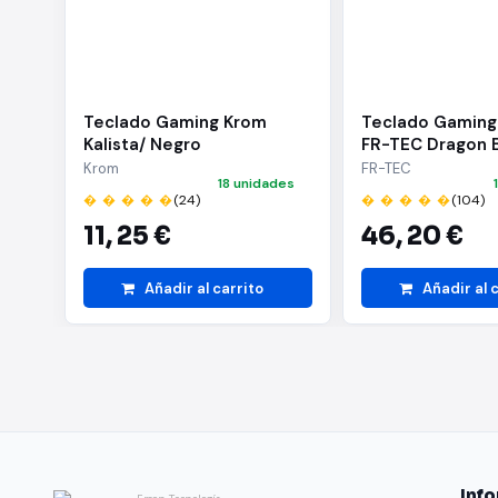
Teclado Gaming Krom
Teclado Gaming
Kalista/ Negro
FR-TEC Dragon B
Keyboard
Krom
FR-TEC
18 unidades
� � � � �
(24)
� � � � �
(104)
11,
25 €
46,
20 €
Añadir al carrito
Añadir al 
Inf