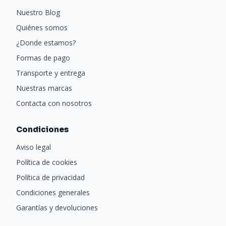
Nuestro Blog
Google Voice Assistant: disfruta de las ventajas del
asistente de voz de Google a través de su app.
Quiénes somos
Chromecast integrado para enviar contenido de
¿Donde estamos?
forma sencilla y rápida.
Formas de pago
Procesador Quad Core de cuatro núcleos que
Transporte y entrega
permite un funcionamiento fluido y ágil.
Nuestras marcas
HDR10: procesa la imagen y consigue la mayor
Contacta con nosotros
profundidad de color.
HBBTV: plataforma de emisión de contenidos bajo
Condiciones
demanda combinada con los servicios de
Aviso legal
radiodifusión y banda ancha.
Política de cookies
Screen Mirroring: muestra la pantalla de tu móvil o
Política de privacidad
tablet en tu televisor.
Condiciones generales
Wifi & Bluetooth: conexión rápida y sencilla a la red u
Garantías y devoluciones
otros dispositivos.
PVR Ready: graba tu contenido favorito a través del