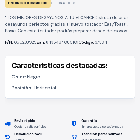
Producto destacado
en Tostadores
" LOS MEJORES DESAYUNOS A TU ALCANCEDisfruta de unos
desayunos perfectos gracias al nuevo tostador EasyToast
Basic. Con este tostador podrás preparar desde deliciosos
cruasanes y ensaimadas hasta...
P/N:
650233925
Ean:
8435484080101
Código:
37394
Características destacadas:
Color:
Negro
Posición:
Horizontal
Envío rápido
Garantía
Opciones disponibles
En productos seleccionados
Devolución fácil
Atención personalizada
14 días
Te ayudamos