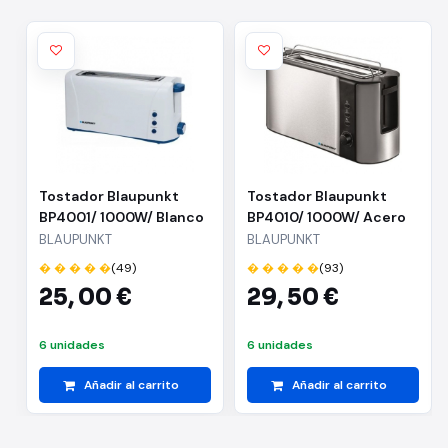
Tostador Blaupunkt
Tostador Blaupunkt
BP4001/ 1000W/ Blanco
BP4010/ 1000W/ Acero
Inoxidable
BLAUPUNKT
BLAUPUNKT
� � � � �
(49)
� � � � �
(93)
25,
00 €
29,
50 €
6 unidades
6 unidades
Añadir al carrito
Añadir al carrito