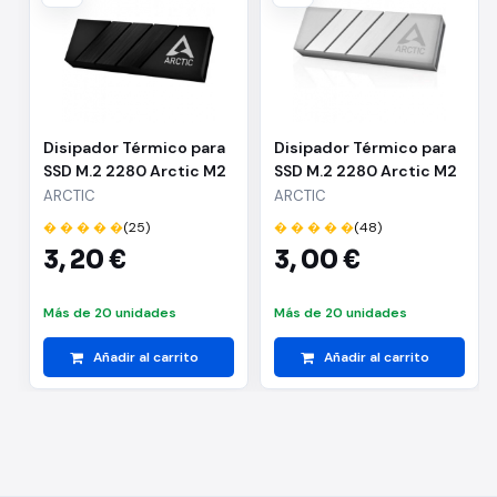
Disipador Térmico para
Disipador Térmico para
SSD M.2 2280 Arctic M2
SSD M.2 2280 Arctic M2
Pro/ Negro
Pro/ Plata
ARCTIC
ARCTIC
� � � � �
(25)
� � � � �
(48)
3,
20 €
3,
00 €
Más de 20 unidades
Más de 20 unidades
Añadir al carrito
Añadir al carrito