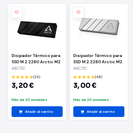
Disipador Térmico para
Disipador Térmico para
SSD M.2 2280 Arctic M2
SSD M.2 2280 Arctic M2
Pro/ Negro
Pro/ Plata
ARCTIC
ARCTIC
� � � � �
(25)
� � � � �
(48)
3,
20 €
3,
00 €
Más de 20 unidades
Más de 20 unidades
Añadir al carrito
Añadir al carrito