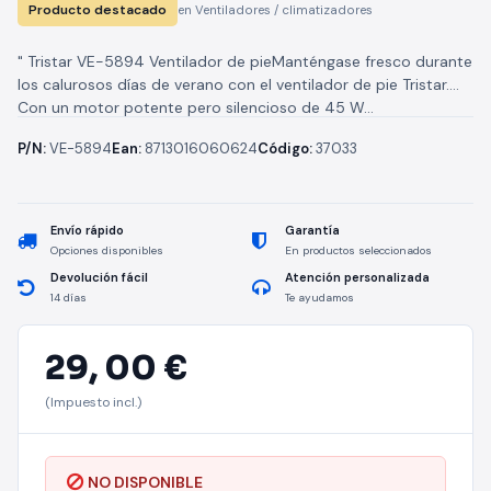
Producto destacado
en Ventiladores / climatizadores
" Tristar VE-5894 Ventilador de pieManténgase fresco durante
los calurosos días de verano con el ventilador de pie Tristar.
Con un motor potente pero silencioso de 45 W...
P/N:
VE-5894
Ean:
8713016060624
Código:
37033
Envío rápido
Garantía
Opciones disponibles
En productos seleccionados
Devolución fácil
Atención personalizada
14 días
Te ayudamos
29,
00 €
(Impuesto incl.)
NO DISPONIBLE