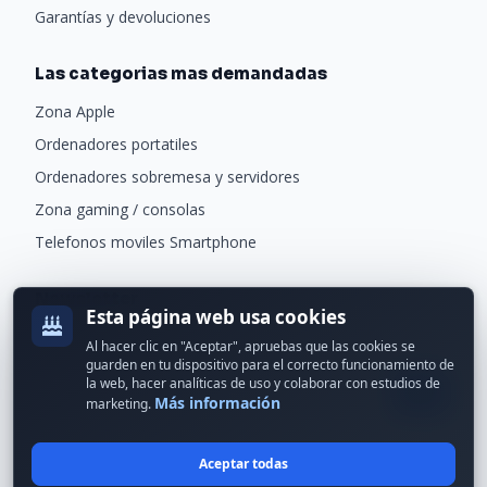
Garantías y devoluciones
Las categorias mas demandadas
Zona Apple
Ordenadores portatiles
Ordenadores sobremesa y servidores
Zona gaming / consolas
Telefonos moviles Smartphone
Newsletter
Esta página web usa cookies
Recibe ofertas exclusivas y novedades.
Al hacer clic en "Aceptar", apruebas que las cookies se
guarden en tu dispositivo para el correcto funcionamiento de
la web, hacer analíticas de uso y colaborar con estudios de
Más información
marketing.
Aceptar todas