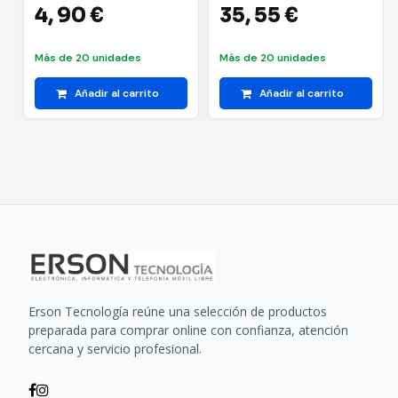
Plegable y Telescopico
4,
90 €
35,
55 €
- Diametro de 10" -
Tactil - Oscilacion
Automatica - 3
Más de 20 unidades
Más de 20 unidades
Velocidades - 3 Tonos
LED - Color Blanc
Añadir al carrito
Añadir al carrito
Erson Tecnología reúne una selección de productos
preparada para comprar online con confianza, atención
cercana y servicio profesional.