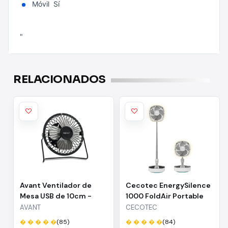
Móvil Sí
"
RELACIONADOS
Avant Ventilador de
Cecotec EnergySilence
Mesa USB de 10cm -
1000 FoldAir Portable
Cable 1m - Color Negro
Ventilador de Pie
AVANT
CECOTEC
Portatil - 8000mAh -
� � � � �
(85)
� � � � �
(84)