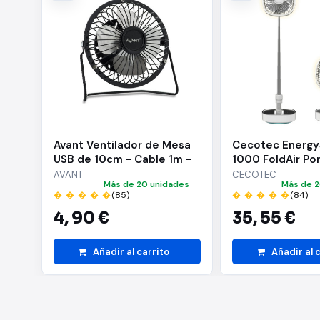
Avant Ventilador de Mesa
Cecotec Energy
USB de 10cm - Cable 1m -
1000 FoldAir Po
Color Negro
Ventilador de Pie
AVANT
CECOTEC
Más de 20 unidades
Más de 2
8000mAh - Pleg
� � � � �
(85)
� � � � �
(84)
Telescopico - D
4,
90 €
35,
55 €
10" - Tactil - Os
Automatica - 3
Velocidades - 3
Añadir al carrito
Añadir al 
- Color Blanc