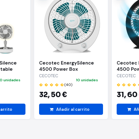
Silence
Cecotec EnergySilence
Cecotec 
rtable
4500 Power Box
4500 Pow
 Portatil -
Ventilador de Suelo con 5
Ventilado
CECOTEC
CECOTEC
0 unidades
10 unidades
able y
Aspas - 45W - Diametro
Aspas - 
� � � � �
(40)
� � � � 
iametro de
de 12" - 3 Velocidades -
de 12" - 
32,
50 €
31,
60
cilacion
Temporizador - Rejilla
Temporiza
Giratoria Multidireccional -
Multidire
 Tonos LED
Base Estable - Color
Sencillo 
carrito
Añadir al carrito
Añ
Blanco
Maxima -