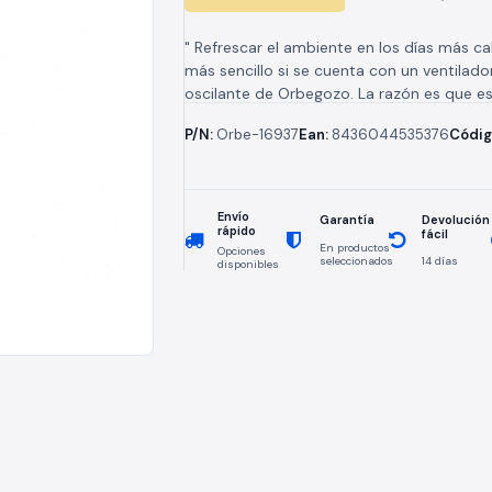
" Refrescar el ambiente en los días más ca
más sencillo si se cuenta con un ventilado
oscilante de Orbegozo. La razón es que est
P/N:
Orbe-16937
Ean:
8436044535376
Códig
Envío
Devolución
Garantía
rápido
fácil
En productos
Opciones
seleccionados
14 días
disponibles