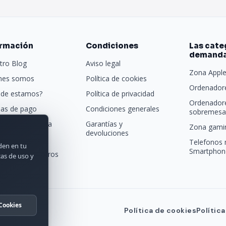
ormación
Condiciones
Las cate
demand
tro Blog
Aviso legal
Zona Appl
nes somos
Política de cookies
Ordenadore
de estamos?
Política de privacidad
Ordenador
as de pago
Condiciones generales
sobremesa 
porte y entrega
Garantías y
Zona gamin
devoluciones
tras marcas
Telefonos 
rden en tu
Smartphon
acta con nosotros
cas de uso y
Cookies
Política de cookies
Polític