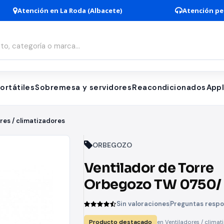
Atención en La Roda (Albacete)
Atención pe
ortátiles
Sobremesa y servidores
Reacondicionados
App
res / climatizadores
ORBEGOZO
Ventilador de Torre
Orbegozo TW 0750/
3 velocidades
Sin valoraciones
Preguntas resp
Producto destacado
en Ventiladores / climat