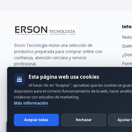
Inf
Nues
Erson Tecnología reúne una selección de
Quié
productos preparada para comprar online con
¿Don
confianza, atención cercana y servicio
Form
profesional.
Trans
Esta página web usa cookies
Nues
Al hacer clic en "Aceptar", apruebas que las cookies se gua
Cont
dispositivo para el correcto funcionamiento de la web, hacer analíti
colaborar con estudios de marketing.
Más información
Aceptar todas
Rechazar
Ajustar 
© 2024 Erson Tecnología. Todos los derechos reservados.