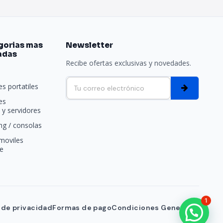
gorias mas
Newsletter
adas
Recibe ofertas exclusivas y novedades.
e
s portatiles
es
y servidores
g / consolas
moviles
e
1
a de privacidad
Formas de pago
Condiciones Generales