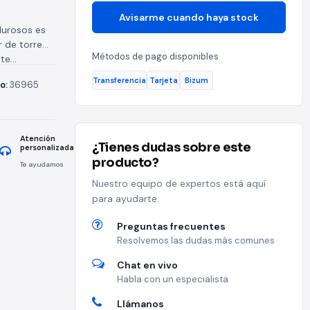
Avisarme cuando haya stock
lurosos es
r de torre
Métodos de pago disponibles
e...
Transferencia
Tarjeta
Bizum
o:
36965
Atención
¿Tienes dudas sobre este
personalizada
producto?
Te ayudamos
Nuestro equipo de expertos está aquí
para ayudarte.
Preguntas frecuentes
Resolvemos las dudas más comunes
Chat en vivo
Habla con un especialista
Llámanos