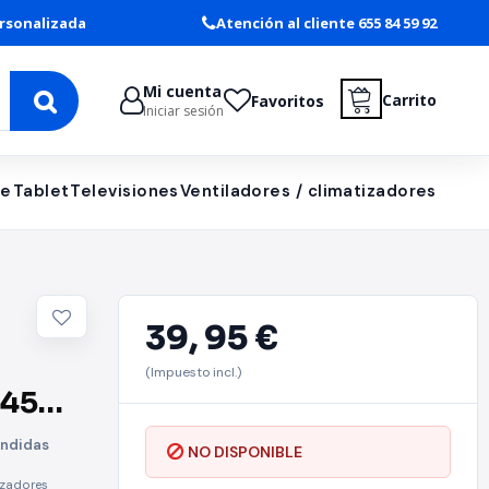
rsonalizada
Atención al cliente 655 84 59 92
Mi cuenta
Carrito
Favoritos
Iniciar sesión
le
Tablet
Televisiones
Ventiladores / climatizadores
39,
95 €
(Impuesto incl.)
 45W/
ondidas
NO DISPONIBLE
izadores