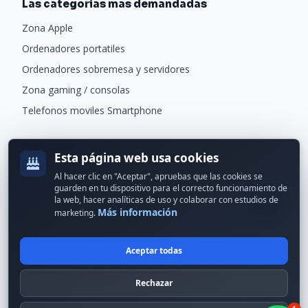
Las categorias mas demandadas
Zona Apple
"
Ordenadores portatiles
Ordenadores sobremesa y servidores
Zona gaming / consolas
Telefonos moviles Smartphone
Newsletter
Esta página web usa cookies
Recibe ofertas exclusivas y novedades.
Al hacer clic en "Aceptar", apruebas que las cookies se
guarden en tu dispositivo para el correcto funcionamiento de
la web, hacer analíticas de uso y colaborar con estudios de
Más información
marketing.
Aceptar todas
© 2024 Erson Tecnología. Todos los derechos reservados.
Rechazar
Política de cookies
Política de privacidad