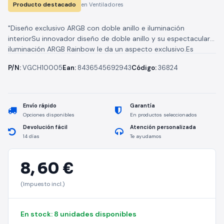
Producto destacado
en Ventiladores
"Diseño exclusivo ARGB con doble anillo e iluminación
interiorSu innovador diseño de doble anillo y su espectacular
iluminación ARGB Rainbow le da un aspecto exclusivo.Es
totalmente configurable y...
P/N:
VGCH10005
Ean:
8436545692943
Código:
36824
Envío rápido
Garantía
Opciones disponibles
En productos seleccionados
Devolución fácil
Atención personalizada
14 días
Te ayudamos
8,
60 €
(Impuesto incl.)
En stock: 8 unidades disponibles