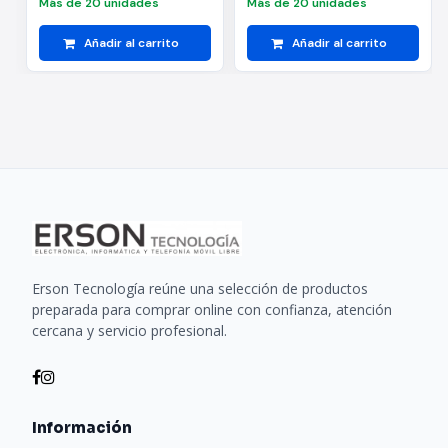
Más de 20 unidades
Más de 20 unidades
Añadir al carrito
Añadir al carrito
Especificaciones
DIMENSIONES:
120 x 120 x 25 mm
VELOCIDAD:
1200 RPM
FLUJO DE AIRE:
40 CFM
RUIDO:
Erson Tecnología reúne una selección de productos
22 dBA
preparada para comprar online con confianza, atención
cercana y servicio profesional.
PRESIÓN ESTATICA:
2.32 mm H2O±10%
VOLTAJE:
Información
12V DC