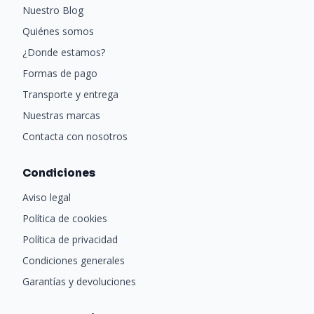
Nuestro Blog
CORRIENTE:
Quiénes somos
12V : 0,15A
¿Donde estamos?
RODAMIENTOS:
Formas de pago
Cojinete Hidráulico
Transporte y entrega
CONEXIÓN:
Nuestras marcas
6 pines
Contacta con nosotros
PESO:
150 g
Condiciones
LONGITUD DEL CABLE:
Aviso legal
450 mm
Política de cookies
VIDA UTIL:
Política de privacidad
Condiciones generales
40.000 horas
Garantías y devoluciones
COLOR LED:
ARGB DUAL RING