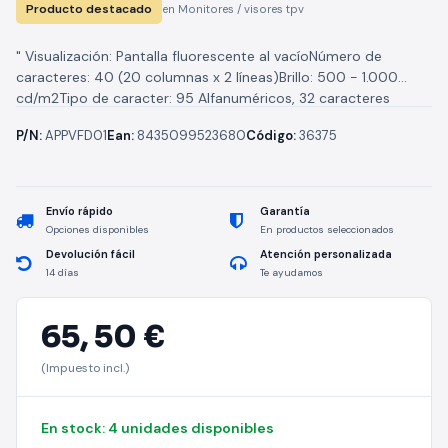
Producto destacado
en Monitores / visores tpv
" Visualización: Pantalla fluorescente al vacíoNúmero de
caracteres: 40 (20 columnas x 2 líneas)Brillo: 500 - 1.000
cd/m2Tipo de caracter: 95 Alfanuméricos, 32 caracteres
internacionalesTamaño del caracter: 6.7...
P/N:
APPVFD01
Ean:
8435099523680
Código:
36375
Envío rápido
Garantía
Opciones disponibles
En productos seleccionados
Devolución fácil
Atención personalizada
14 días
Te ayudamos
65,
50 €
(Impuesto incl.)
En stock: 4 unidades disponibles