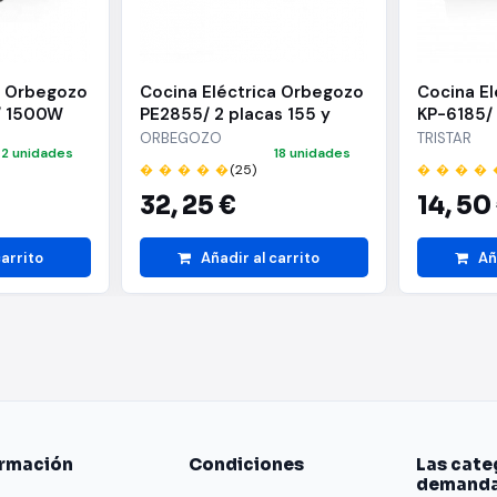
a Orbegozo
Cocina Eléctrica Orbegozo
Cocina El
a/ 1500W
PE2855/ 2 placas 155 y
KP-6185/
185mm/ 1000W - 1500W
ORBEGOZO
TRISTAR
2 unidades
18 unidades
� � � � �
(25)
� � � � 
32,
25 €
14,
50
carrito
Añadir al carrito
Añ
ormación
Condiciones
Las cate
demand