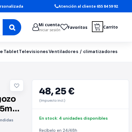
rsonalizada
Atención al cliente 655 84 59 92
Mi cuenta
Carrito
Favoritos
Iniciar sesión
le
Tablet
Televisiones
Ventiladores / climatizadores
48,
25 €
gozo
(Impuesto incl.)
205mm/
En stock: 4 unidades disponibles
ondidas
Recíbelo en 24/48h