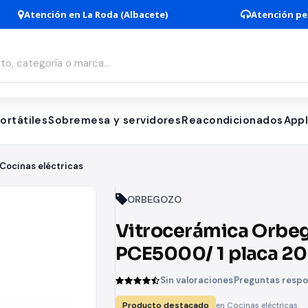
Atención en La Roda (Albacete)
Atención pe
ortátiles
Sobremesa y servidores
Reacondicionados
App
Cocinas eléctricas
ORBEGOZO
Vitrocerámica Orbe
PCE5000/ 1 placa 
2000W
Sin valoraciones
Preguntas resp
Producto destacado
en Cocinas eléctricas