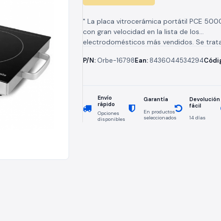
" La placa vitrocerámica portátil PCE 500
con gran velocidad en la lista de los
electrodomésticos más vendidos. Se trat
ayuda ideal para esos momentos...
P/N:
Orbe-16798
Ean:
8436044534294
Códi
Envío
Devolución
Garantía
rápido
fácil
En productos
Opciones
seleccionados
14 días
disponibles