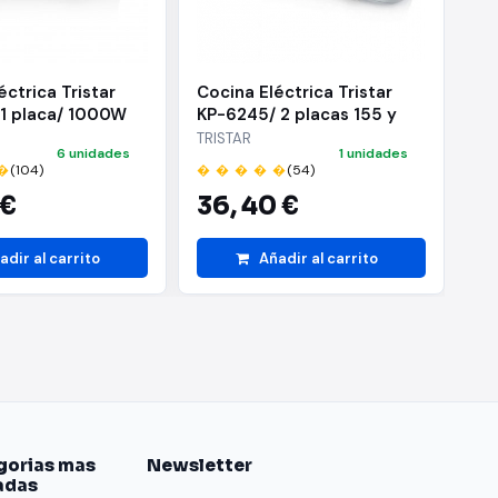
éctrica Tristar
Cocina Eléctrica Tristar
Pl
 1 placa/ 1000W
KP-6245/ 2 placas 155 y
PI
185mm/ 1000W - 1500W
18
TRISTAR
GR
6 unidades
1 unidades
�
(104)
� � � � �
(54)
� 
 €
36,
40 €
4
adir al carrito
Añadir al carrito
gorias mas
Newsletter
adas