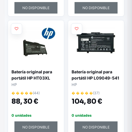
NO DISPONIBLE
NO DISPONIBLE
Batería original para
Batería original para
portátil HP HT03XL
portátil HP L09049-541
11.4V 3600 maH
11.55V 4500mAh
HP
HP
� � � � �
(44)
� � � � �
(37)
88,
30 €
104,
80 €
0 unidades
0 unidades
NO DISPONIBLE
NO DISPONIBLE