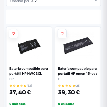
Ordenar por:
A-Z
Batería compatible para
Batería compatible para
portátil HP HW03XL
portátil HP omen 15-ce /
11.4V 47Wh
sr04xl / 15.4v /
HP
HP
3500mAh
� � � � �
(63)
� � � � �
(28)
37,
40 €
39,
30 €
0 unidades
0 unidades