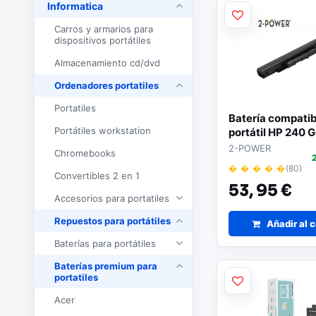
Informatica
Carros y armarios para
dispositivos portátiles
Almacenamiento cd/dvd
Ordenadores portatiles
Portatiles
Batería compatib
Portátiles workstation
portátil HP 240 
2600mAh 2-PO
2-POWER
Chromebooks
� � � � �
(80)
Convertibles 2 en 1
53,
95 €
Accesorios para portatiles
Repuestos para portátiles
Añadir al c
Baterías para portátiles
Baterías premium para
portatiles
Acer