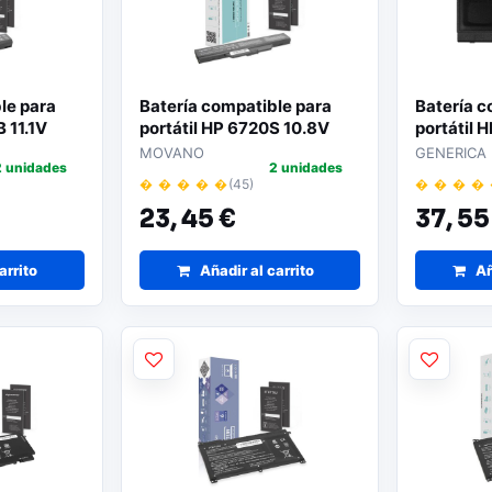
le para
Batería compatible para
Batería c
 11.1V
portátil HP 6720S 10.8V
portátil 
no
4400 mAh Movano
820 G2 1
MOVANO
GENERICA
2 unidades
2 unidades
� � � � �
(45)
� � � �
23,
45 €
37,
55
arrito
Añadir al carrito
Añ