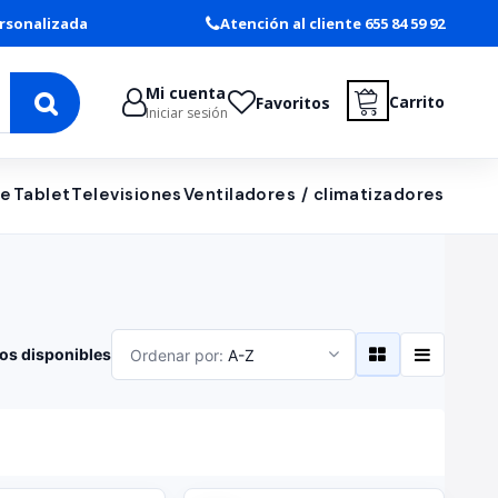
rsonalizada
Atención al cliente 655 84 59 92
Mi cuenta
Carrito
Favoritos
Iniciar sesión
le
Tablet
Televisiones
Ventiladores / climatizadores
os disponibles
Ordenar por:
A-Z