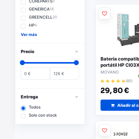
COREPARTS
5
GENERICA
16
GREENCELL
20
HP
4
Ver más
Precio
Batería compatib
portátil HP CI03
3900mAh Mova
MOVANO
0
€
126
€
� � � � �
(85)
29,
80 €
Entrega
Añadir al c
Todos
Solo con stock