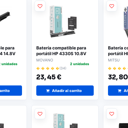
le para
Batería compatible para
Batería c
G4 14.8V
portátil HP 4330S 10.8V
portátil 
WER
4400 mAh Movano
4210mAh
MOVANO
MITSU
2 unidades
2 unidades
� � � � �
(34)
� � � �
23,
45 €
32,
80
arrito
Añadir al carrito
Añ