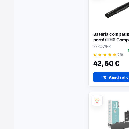
Batería compatib
portátil HP Com
Presario 15-H00
2-POWER
2600mAh 2-PO
� � � � �
(79)
42,
50 €
Añadir al c