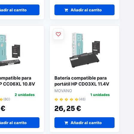
adir al carrito
Añadir al carrito
ompatible para
Batería compatible para
 HP CC06XL 10.8V
portátil HP CD03XL 11.4V
 Movano
4200mAh Movano
MOVANO
2 unidades
1 unidades
 �
(80)
� � � � �
(48)
 €
26,
25 €
adir al carrito
Añadir al carrito