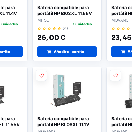
le para
Batería compatible para
Batería c
XL 11.4V
portátil HP BI03XL 11.55V
portátil 
no
3400mAh Mitsu
3400mAh
MITSU
MOVANO
1 unidades
1 unidades
� � � � �
(94)
� � � �
26,
00 €
23,
45
arrito
Añadir al carrito
Añ
le para
Batería compatible para
Batería c
XL 11.55V
portátil HP BL06XL 11.1V
portátil 
no
3400mAh
6800mAh
MOVANO
MOVANO