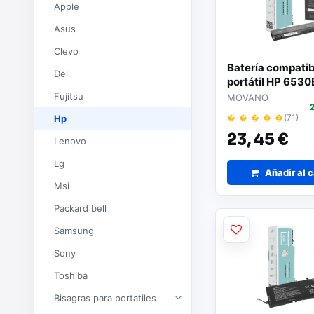
Apple
Asus
Clevo
Batería compatib
Dell
portátil HP 6530B
4400MAH Mova
Fujitsu
MOVANO
� � � � �
(71)
Hp
23,
45 €
Lenovo
Lg
Añadir al c
Msi
Packard bell
Samsung
Sony
Toshiba
Bisagras para portatiles