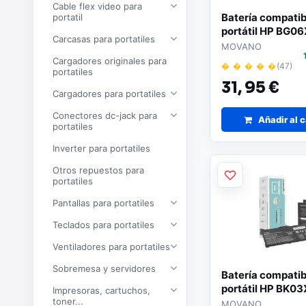
Cable flex video para
Batería compatib
portatil
portátil HP BG06
Carcasas para portatiles
3400mAh Mova
MOVANO
Cargadores originales para
� � � � �
(47)
portatiles
31,
95 €
Cargadores para portatiles
Conectores dc-jack para
Añadir al c
portatiles
Inverter para portatiles
Otros repuestos para
portatiles
Pantallas para portatiles
Teclados para portatiles
Ventiladores para portatiles
Sobremesa y servidores
Batería compatib
portátil HP BK03
Impresoras, cartuchos,
toner...
3400mAh Mova
MOVANO