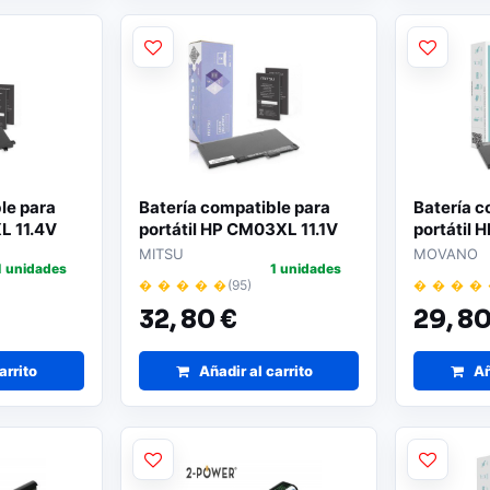
le para
Batería compatible para
Batería c
XL 11.4V
portátil HP CM03XL 11.1V
portátil 
no
4400 mAh Mitsu
4400 mA
MITSU
MOVANO
1 unidades
1 unidades
� � � � �
(95)
� � � �
32,
80 €
29,
80
arrito
Añadir al carrito
Añ