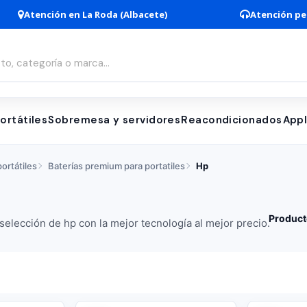
Atención en La Roda (Albacete)
Atención pe
ortátiles
Sobremesa y servidores
Reacondicionados
App
ortátiles
Baterías premium para portatiles
Hp
Product
elección de hp con la mejor tecnología al mejor precio.