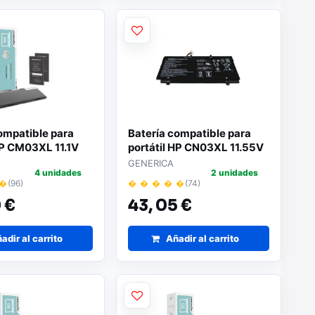
ompatible para
Batería compatible para
HP CM03XL 11.1V
portátil HP CN03XL 11.55V
h Movano
57.9 Wh
GENERICA
4 unidades
2 unidades
 �
(96)
� � � � �
(74)
 €
43,
05 €
adir al carrito
Añadir al carrito