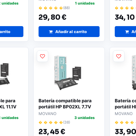
2 unidades
1 unidades
� � � � �
(88)
� � � �
29,
80 €
34,
10
arrito
Añadir al carrito
Añ
le para
Batería compatible para
Batería c
XL 11.1V
portátil HP BP02XL 7.7V
portátil 
o
4500mAh Movano
4200mAh
MOVANO
MOVANO
1 unidades
3 unidades
� � � � �
(38)
� � � �
23,
45 €
33,
90