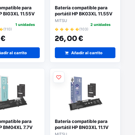
ompatible para
Batería compatible para
HP BI03XL 11.55V
portátil HP BK03XL 11.55V
 Movano
3400mAh Mitsu
MITSU
1 unidades
2 unidades
 �
(110)
� � � � �
(103)
 €
26,
00 €
adir al carrito
Añadir al carrito
ompatible para
Batería compatible para
HP BM04XL 7.7V
portátil HP BN03XL 11.1V
 Movano
4100mAh Mitsu
MITSU