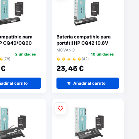
ompatible para
Batería compatible para
 HP CQ40/CQ60
portátil HP CQ42 10.8V
400mAh Movano
4400mAh Movano
MOVANO
2 unidades
10 unidades
 �
(78)
� � � � �
(42)
 €
23,
45 €
adir al carrito
Añadir al carrito