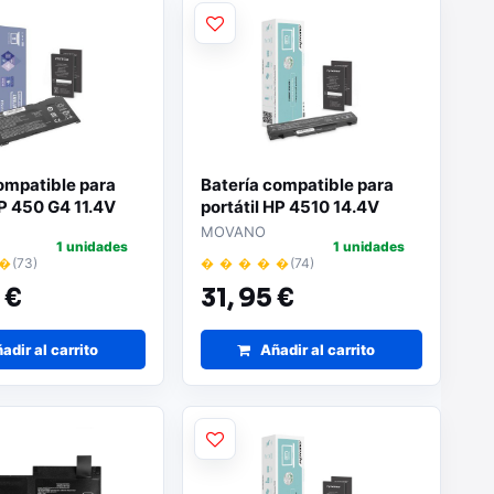
ompatible para
Batería compatible para
HP 450 G4 11.4V
portátil HP 4510 14.4V
 Mitsu
4400mAh Movano
MOVANO
1 unidades
1 unidades
 �
(73)
� � � � �
(74)
 €
31,
95 €
adir al carrito
Añadir al carrito