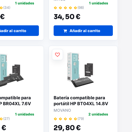
1 unidades
1 unidades
 �
(34)
� � � � �
(98)
 €
34,
50 €
adir al carrito
Añadir al carrito
ompatible para
Batería compatible para
HP BR04XL 7.6V
portátil HP BT04XL 14.8V
 Movano
3500mAh Movano
MOVANO
1 unidades
2 unidades
 �
(27)
� � � � �
(79)
 €
29,
80 €