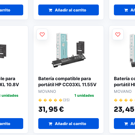
arrito
Añadir al carrito
Añ
le para
Batería compatible para
Batería c
6XL 10.8V
portátil HP CC03XL 11.55V
portátil
no
4848mAh Movano
4400mAh
MOVANO
MOVANO
3 unidades
1 unidades
� � � � �
(35)
� � � �
31,
95 €
23,
45
arrito
Añadir al carrito
Añ