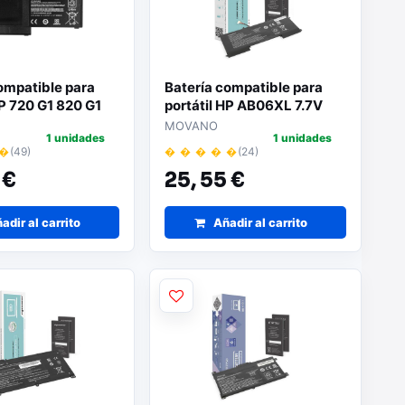
ompatible para
Batería compatible para
HP 720 G1 820 G1
portátil HP AB06XL 7.7V
1.25v 4000mah
3600mAh Movano
MOVANO
1 unidades
1 unidades
 �
(49)
� � � � �
(24)
 €
25,
55 €
adir al carrito
Añadir al carrito