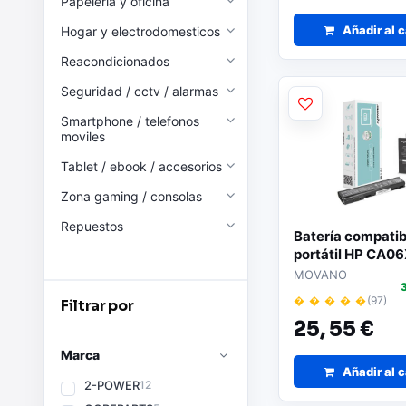
Papeleria y oficina
Añadir al c
Hogar y electrodomesticos
Reacondicionados
Seguridad / cctv / alarmas
Smartphone / telefonos
moviles
Tablet / ebook / accesorios
Zona gaming / consolas
Repuestos
Batería compatib
portátil HP CA0
4400 mAh Mova
MOVANO
� � � � �
(97)
Filtrar por
25,
55 €
Marca
Añadir al c
2-POWER
12