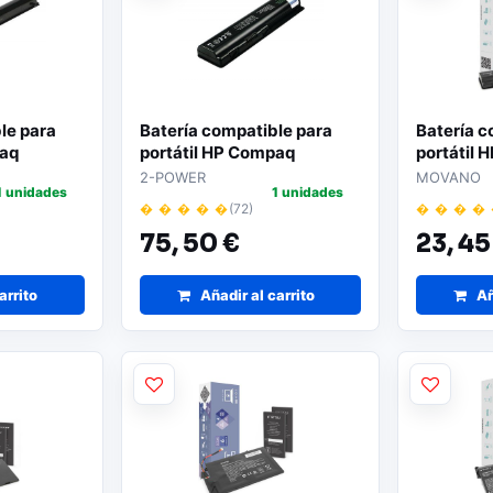
le para
Batería compatible para
Batería c
paq
portátil HP Compaq
portátil
0 14.8V
Presario CQ40 10.8V
10.8V 4
2-POWER
MOVANO
1 unidades
1 unidades
WER
5200mAh 2-POWER
� � � � �
(72)
� � � �
75,
50 €
23,
45
arrito
Añadir al carrito
Añ