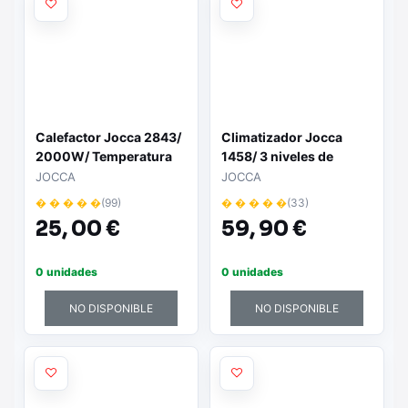
Calefactor Jocca 2843/
Climatizador Jocca
2000W/ Temperatura
1458/ 3 niveles de
Regulable
potencia/ Depósito 3L
JOCCA
JOCCA
� � � � �
(99)
� � � � �
(33)
25,
00 €
59,
90 €
0 unidades
0 unidades
NO DISPONIBLE
NO DISPONIBLE