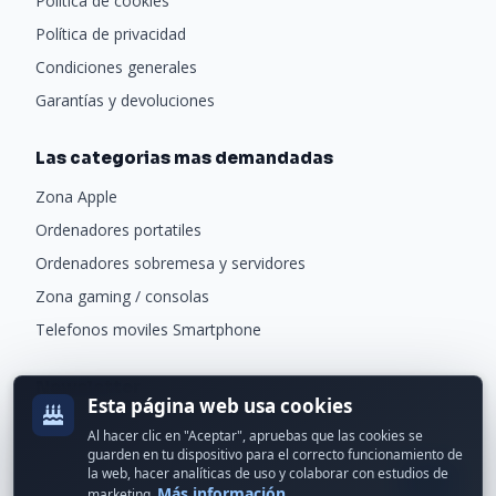
Política de cookies
Política de privacidad
Condiciones generales
Garantías y devoluciones
Las categorias mas demandadas
Zona Apple
Ordenadores portatiles
Ordenadores sobremesa y servidores
Zona gaming / consolas
Telefonos moviles Smartphone
Newsletter
Esta página web usa cookies
Recibe ofertas exclusivas y novedades.
Al hacer clic en "Aceptar", apruebas que las cookies se
guarden en tu dispositivo para el correcto funcionamiento de
la web, hacer analíticas de uso y colaborar con estudios de
Más información
marketing.