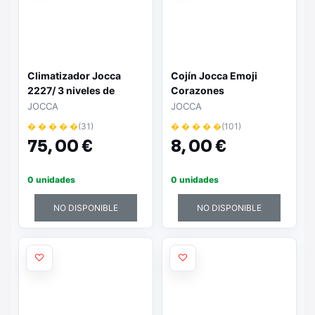
Climatizador Jocca
Cojín Jocca Emoji
2227/ 3 niveles de
Corazones
velocidad/ 80W/
JOCCA
JOCCA
Depósito 3L
� � � � �
(31)
� � � � �
(101)
75,
00 €
8,
00 €
0 unidades
0 unidades
NO DISPONIBLE
NO DISPONIBLE