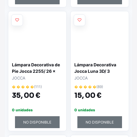
Lámpara Decorativa de
Lámpara Decorativa
Pie Jocca 2255/ 26 x
Jocca Luna 3D/ 3
146cm/ Max 80W
Modos de Iluminación
JOCCA
JOCCA
� � � � �
(111)
� � � � �
(89)
35,
00 €
15,
00 €
0 unidades
0 unidades
NO DISPONIBLE
NO DISPONIBLE