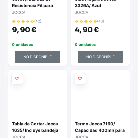
Resistencia Fit para
3326A/ Azul
entrenar Jocca 1560/ 3
JOCCA
JOCCA
unidades
� � � � �
(42)
� � � � �
(46)
9,
90 €
4,
90 €
0 unidades
0 unidades
NO DISPONIBLE
NO DISPONIBLE
Tabla de Cortar Jocca
Termo Jocca 7160/
1635/ Incluye bandeja
Capacidad 400ml/ para
líquidos
JOCCA
JOCCA