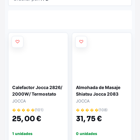
Calefactor Jocca 2826/
Almohada de Masaje
2000W/ Termostato
Shiatsu Jocca 2083
Regulable
JOCCA
JOCCA
� � � � �
(101)
� � � � �
(108)
25,
00 €
31,
75 €
1 unidades
0 unidades