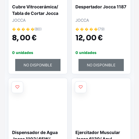
Cubre Vitrocerámica/
Despertador Jocca 1187
Tabla de Cortar Jocca
6410
JOCCA
JOCCA
� � � � �
(80)
� � � � �
(79)
8,
00 €
12,
00 €
0 unidades
0 unidades
NO DISPONIBLE
NO DISPONIBLE
Dispensador de Agua
Ejercitador Muscular
Jocca 1102/ 65W/
Jocca 6130/ Azul