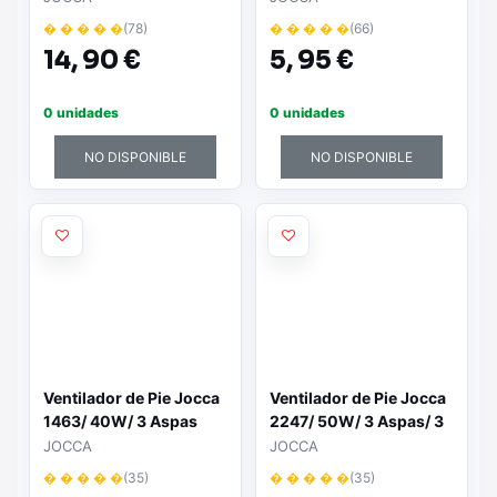
� � � � �
(78)
� � � � �
(66)
14,
90 €
5,
95 €
0 unidades
0 unidades
NO DISPONIBLE
NO DISPONIBLE
Ventilador de Pie Jocca
Ventilador de Pie Jocca
1463/ 40W/ 3 Aspas
2247/ 50W/ 3 Aspas/ 3
40cm/ 3 velocidades
velocidades
JOCCA
JOCCA
� � � � �
(35)
� � � � �
(35)