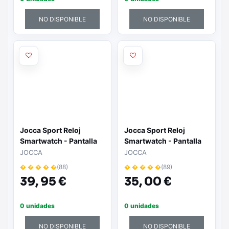
NO DISPONIBLE
NO DISPONIBLE
Jocca Sport Reloj
Jocca Sport Reloj
Smartwatch - Pantalla
Smartwatch - Pantalla
Tactil - Bluetooth 4.0 -
Tactil - Bluetooth 4.0 -
JOCCA
JOCCA
Hasta 10 Dias de
Hasta 10 Dias de
� � � � �
(88)
� � � � �
(89)
Autonomia
Autonomia
39,
95 €
35,
00 €
0 unidades
0 unidades
NO DISPONIBLE
NO DISPONIBLE