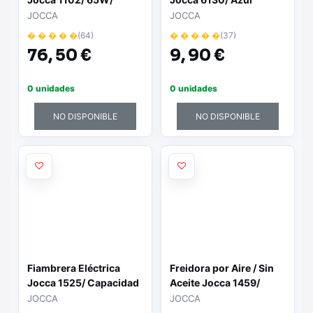
Capacidad 7L
JOCCA
JOCCA
� � � � �
(64)
� � � � �
(37)
76,
50 €
9,
90 €
0 unidades
0 unidades
NO DISPONIBLE
NO DISPONIBLE
Fiambrera Eléctrica
Freidora por Aire / Sin
Jocca 1525/ Capacidad
Aceite Jocca 1459/
1.05L
1000W / Capacidad
JOCCA
JOCCA
2.2L