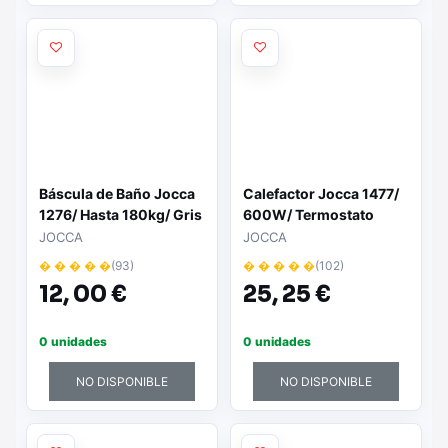
Báscula de Baño Jocca
Calefactor Jocca 1477/
1276/ Hasta 180kg/ Gris
600W/ Termostato
Regulable
JOCCA
JOCCA
� � � � �
(93)
� � � � �
(102)
12,
00 €
25,
25 €
0 unidades
0 unidades
NO DISPONIBLE
NO DISPONIBLE