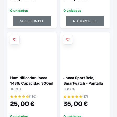
0 unidades
0 unidades
NO DISPONIBLE
NO DISPONIBLE
Humidificador Jocca
Jocca Sport Reloj
1436/ Capacidad 300ml
Smartwatch - Pantalla
Tactil - Bluetooth 4.0 -
JOCCA
JOCCA
Hasta 10 Dias de
� � � � �
(110)
� � � � �
(87)
Autonomia
25,
00 €
35,
00 €
0 unidades
0 unidades