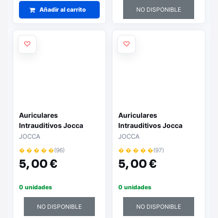
Añadir al carrito
NO DISPONIBLE
Auriculares
Auriculares
Intrauditivos Jocca
Intrauditivos Jocca
9721/ Jack 3.5/ Beige
9721P/ Jack 3.5/ Rosas
JOCCA
JOCCA
� � � � �
(96)
� � � � �
(97)
5,
00 €
5,
00 €
0 unidades
0 unidades
NO DISPONIBLE
NO DISPONIBLE