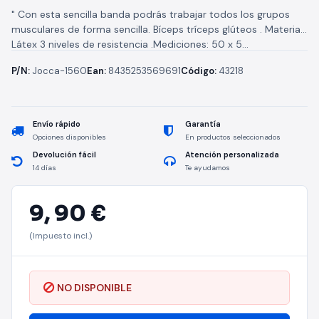
" Con esta sencilla banda podrás trabajar todos los grupos
musculares de forma sencilla. Bíceps tríceps glúteos . Material:
Látex 3 niveles de resistencia .Mediciones: 50 x 5...
P/N:
Jocca-1560
Ean:
8435253569691
Código:
43218
Envío rápido
Garantía
Opciones disponibles
En productos seleccionados
Devolución fácil
Atención personalizada
14 días
Te ayudamos
9,
90 €
(Impuesto incl.)
NO DISPONIBLE