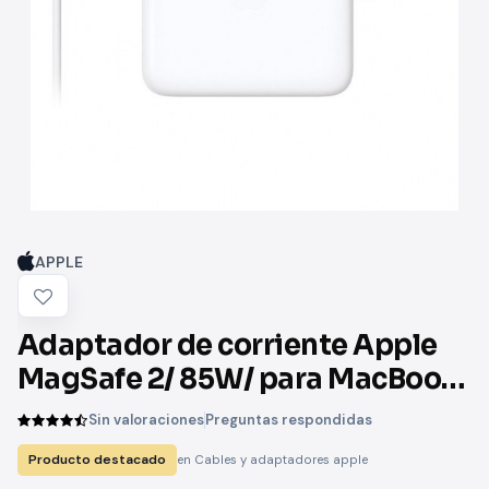
APPLE
Adaptador de corriente Apple
MagSafe 2/ 85W/ para MacBook
Pro Retina
Sin valoraciones
Preguntas respondidas
Producto destacado
en Cables y adaptadores apple