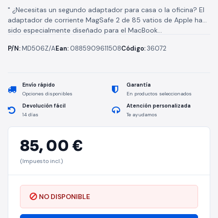
" ¿Necesitas un segundo adaptador para casa o la oficina? El
adaptador de corriente MagSafe 2 de 85 vatios de Apple ha
sido especialmente diseñado para el MacBook...
P/N:
MD506Z/A
Ean:
0885909611508
Código:
36072
Envío rápido
Garantía
Opciones disponibles
En productos seleccionados
Devolución fácil
Atención personalizada
14 días
Te ayudamos
85,
00 €
(Impuesto incl.)
NO DISPONIBLE