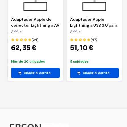
Adaptador Apple de
Adaptador Apple
conector Lightning a AV
Lightning a USB 3.0 para
Digital MW2P3ZM/A
Cámaras
APPLE
APPLE
� � � � �
(24)
� � � � �
(47)
62,
35 €
51,
10 €
Más de 20 unidades
5 unidades
Añadir al carrito
Añadir al carrito