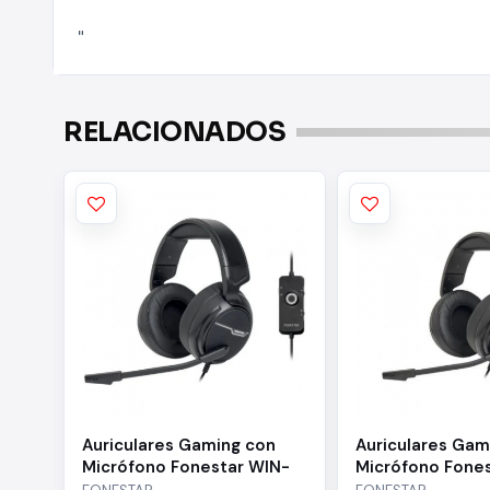
"
RELACIONADOS
Auriculares Gaming con
Auriculares Gam
Micrófono Fonestar WIN-
Micrófono Fones
U/ USB/ Negros
Jack 3.5/ Negro