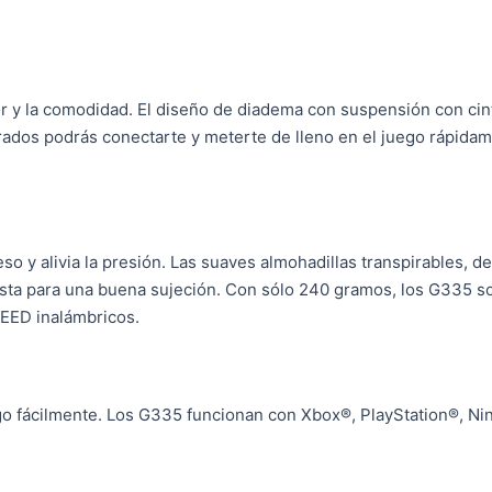
or y la comodidad. El diseño de diadema con suspensión con cin
rados podrás conectarte y meterte de lleno en el juego rápidame
o y alivia la presión. Las suaves almohadillas transpirables, d
justa para una buena sujeción. Con sólo 240 gramos, los G335 
EED inalámbricos.
o fácilmente. Los G335 funcionan con Xbox®, PlayStation®, Nin