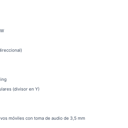
mW
ireccional)
ming
lares (divisor en Y)
tivos móviles con toma de audio de 3,5 mm