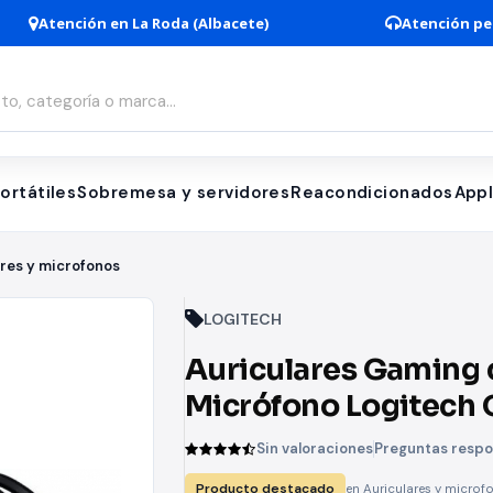
Atención en La Roda (Albacete)
Atención pe
ortátiles
Sobremesa y servidores
Reacondicionados
App
ares y microfonos
LOGITECH
Auriculares Gaming 
Micrófono Logitech 
Jack 3.5/ Negros
Sin valoraciones
Preguntas resp
Producto destacado
en Auriculares y microf