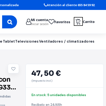
rsonalizada
Atención al cliente 655 84 59 92
Mi cuenta
Carrito
Favoritos
Iniciar sesión
le
Tablet
Televisiones
Ventiladores / climatizadores
47,
50 €
con
(Impuesto incl.)
G335/
En stock: 5 unidades disponibles
ondidas
Recíbelo en 24/48h
onos