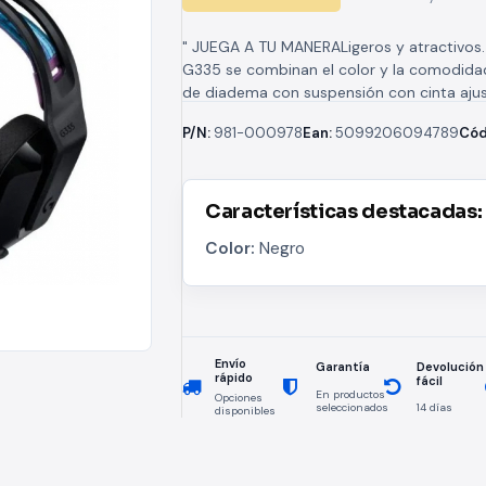
" JUEGA A TU MANERALigeros y atractivos.
G335 se combinan el color y la comodidad
de diadema con suspensión con cinta aju
permite el...
P/N:
981-000978
Ean:
5099206094789
Cód
Características destacadas:
Color:
Negro
Envío
Devolución
Garantía
rápido
fácil
En productos
Opciones
seleccionados
14 días
disponibles