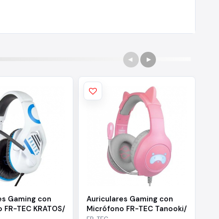
res Gaming con
Auriculares Gaming con
Au
o FR-TEC KRATOS/
Micrófono FR-TEC Tanooki/
Mi
 Azules
Jack 3.5/ Rosas
AR