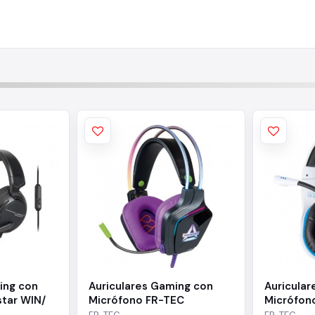
ing con
Auriculares Gaming con
Auricula
tar WIN/
Micrófono FR-TEC
Micrófon
s
BIFROST/ Jack 3.5/ Purpura
Jack 3.5/