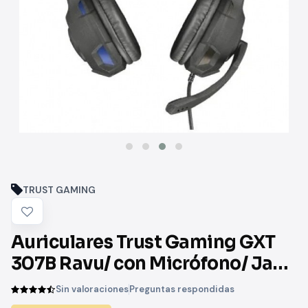
TRUST GAMING
Auriculares Trust Gaming GXT
307B Ravu/ con Micrófono/ Jack
3.5/ Negros
Sin valoraciones
Preguntas respondidas