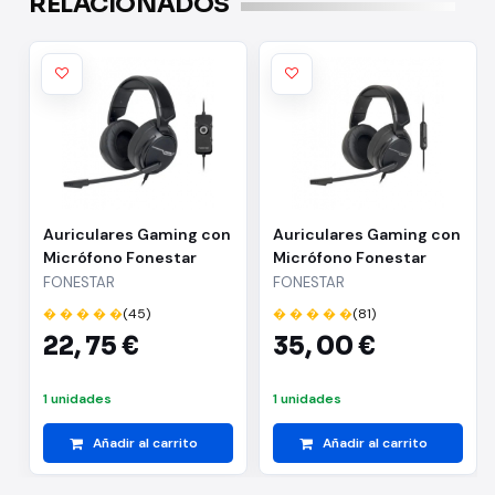
RELACIONADOS
Auriculares Gaming con
Auriculares Gaming con
Micrófono Fonestar
Micrófono Fonestar
WIN-U/ USB/ Negros
WIN/ Jack 3.5/ Negros
FONESTAR
FONESTAR
� � � � �
(45)
� � � � �
(81)
22,
75 €
35,
00 €
1 unidades
1 unidades
Añadir al carrito
Añadir al carrito