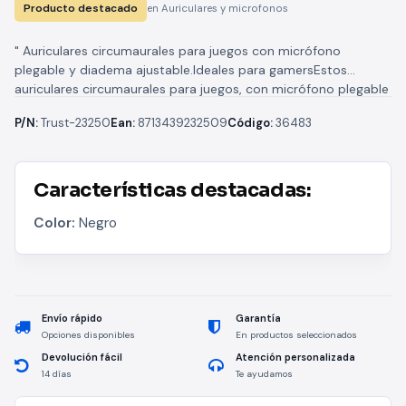
Producto destacado
en Auriculares y microfonos
" Auriculares circumaurales para juegos con micrófono
plegable y diadema ajustable.Ideales para gamersEstos
auriculares circumaurales para juegos, con micrófono plegable
y diadema ajustable, se adaptarán perfectamente a tus...
P/N:
Trust-23250
Ean:
8713439232509
Código:
36483
Características destacadas:
Color:
Negro
Envío rápido
Garantía
Opciones disponibles
En productos seleccionados
Devolución fácil
Atención personalizada
14 días
Te ayudamos