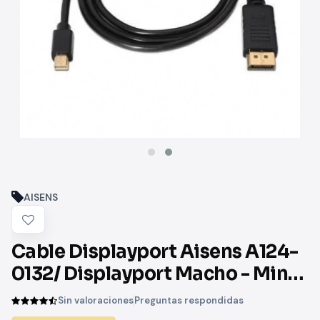
AISENS
Cable Displayport Aisens A124-
0132/ Displayport Macho - Mini
Displayport Macho/ 3m/ Negro
Sin valoraciones
Preguntas respondidas