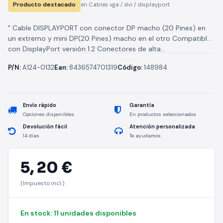
Producto destacado
en Cables vga / dvi / displayport
" Cable DISPLAYPORT con conector DP macho (20 Pines) en
un extremo y mini DP(20 Pines) macho en el otro Compatible
con DisplayPort versión 1.2 Conectores de alta...
P/N:
A124-0132
Ean:
8436574701319
Código:
148984
Envío rápido
Garantía
Opciones disponibles
En productos seleccionados
Devolución fácil
Atención personalizada
14 días
Te ayudamos
5,
20 €
(Impuesto incl.)
En stock: 11 unidades disponibles