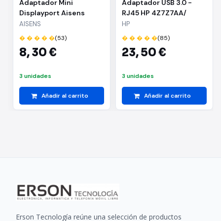
Adaptador Mini
Adaptador USB 3.0 -
Displayport Aisens
RJ45 HP 4Z7Z7AA/
A125-0362/ Mini DP
1000Mbps
AISENS
HP
Macho - VGA Macho/
� � � � �
(53)
� � � � �
(85)
2m/ Negro
8,
30 €
23,
50 €
3 unidades
3 unidades
Añadir al carrito
Añadir al carrito
Erson Tecnología reúne una selección de productos