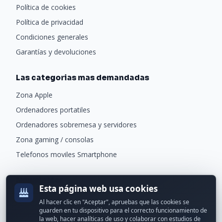
Política de cookies
Política de privacidad
Condiciones generales
Garantías y devoluciones
Las categorias mas demandadas
Zona Apple
Ordenadores portatiles
Ordenadores sobremesa y servidores
Zona gaming / consolas
Telefonos moviles Smartphone
Newsletter
Esta página web usa cookies
Recibe ofertas exclusivas y novedades.
Al hacer clic en "Aceptar", apruebas que las cookies se
guarden en tu dispositivo para el correcto funcionamiento de
la web, hacer analíticas de uso y colaborar con estudios de