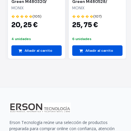
Green M480320/
Green M480528/
Ø20cm/ Aluminio
Ø28cm/ Aluminio
MONIX
MONIX
forjado/ Apta para
forjado/ Apta para
� � � � �
(105)
� � � � �
(107)
Inducción
Inducción
20,
25 €
25,
75 €
4 unidades
6 unidades
Añadir al carrito
Añadir al carrito
Erson Tecnología reúne una selección de productos
preparada para comprar online con confianza, atención