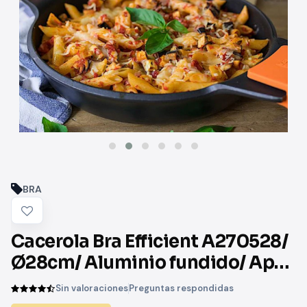
BRA
Cacerola Bra Efficient A270528/
Ø28cm/ Aluminio fundido/ Apta
para Inducción
Sin valoraciones
Preguntas respondidas