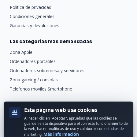
Política de privacidad
Condiciones generales
Garantías y devoluciones
Las categorias mas demandadas
Zona Apple
Ordenadores portatiles
Ordenadores sobremesa y servidores
Zona gaming / consolas
Telefonos moviles Smartphone
Newsletter
Esta página web usa cookies
Recibe ofertas exclusivas y novedades.
Al hacer clic en "Aceptar", apruebas que las cookies se
guarden en tu dispositivo para el correcto funcionamiento de
la web, hacer analíticas de uso y colaborar con estudios de
Más información
marketing.