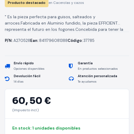
Producto destacado
en Cacerolas y cazos
" Es la pieza perfecta para guisos, salteados y
arroces.Fabricada en Aluminio fundido, la pieza EFFICIENT
representa el futuro en los fogones.Concebida para tener la
máxima robustez y...
P/N:
A270528
Ean:
8411796081388
Código:
37785
Envío rápido
Garantía
Opciones disponibles
En productos seleccionados
Devolución fácil
Atención personalizada
14 días
Te ayudamos
60,
50 €
(Impuesto incl.)
En stock: 1 unidades disponibles