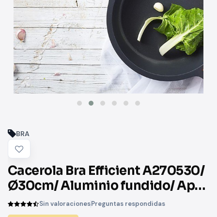
BRA
Cacerola Bra Efficient A270530/
Ø30cm/ Aluminio fundido/ Apta
para Inducción
Sin valoraciones
Preguntas respondidas