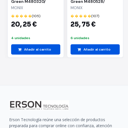
Green M480320/
Green M480528/
Ø20cm/ Aluminio
Ø28cm/ Aluminio
MONIX
MONIX
forjado/ Apta para
forjado/ Apta para
� � � � �
(105)
� � � � �
(107)
Inducción
Inducción
20,
25 €
25,
75 €
4 unidades
6 unidades
Añadir al carrito
Añadir al carrito
Erson Tecnología reúne una selección de productos
preparada para comprar online con confianza, atención