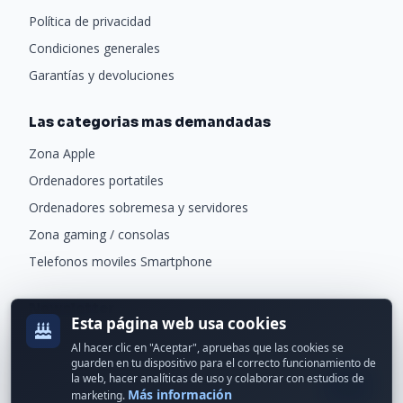
Política de privacidad
Condiciones generales
Garantías y devoluciones
Las categorias mas demandadas
Zona Apple
Ordenadores portatiles
Ordenadores sobremesa y servidores
Zona gaming / consolas
Telefonos moviles Smartphone
Newsletter
Esta página web usa cookies
Recibe ofertas exclusivas y novedades.
Al hacer clic en "Aceptar", apruebas que las cookies se
guarden en tu dispositivo para el correcto funcionamiento de
la web, hacer analíticas de uso y colaborar con estudios de
Más información
marketing.