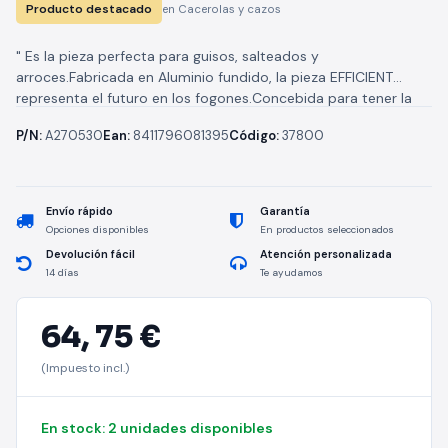
Producto destacado
en Cacerolas y cazos
" Es la pieza perfecta para guisos, salteados y
arroces.Fabricada en Aluminio fundido, la pieza EFFICIENT
representa el futuro en los fogones.Concebida para tener la
máxima robustez y...
P/N:
A270530
Ean:
8411796081395
Código:
37800
Envío rápido
Garantía
Opciones disponibles
En productos seleccionados
Devolución fácil
Atención personalizada
14 días
Te ayudamos
64,
75 €
(Impuesto incl.)
En stock: 2 unidades disponibles