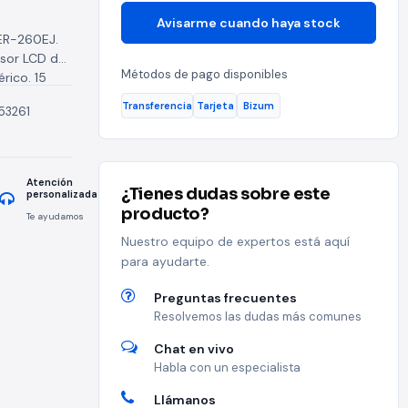
Avisarme cuando haya stock
ER-260EJ.
isor LCD de
Métodos de pago disponibles
rico. 15
Transferencia
Tarjeta
Bizum
153261
Atención
¿Tienes dudas sobre este
personalizada
producto?
Te ayudamos
Nuestro equipo de expertos está aquí
para ayudarte.
Preguntas frecuentes
Resolvemos las dudas más comunes
Chat en vivo
Habla con un especialista
Llámanos