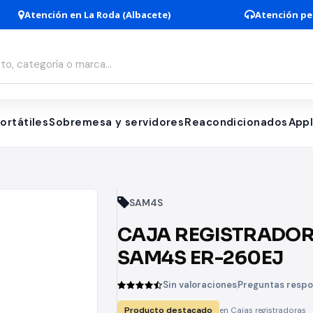
Atención en La Roda (Albacete)
Atención pe
ortátiles
Sobremesa y servidores
Reacondicionados
App
SAM4S
CAJA REGISTRADO
SAM4S ER-260EJ
Sin valoraciones
Preguntas resp
Producto destacado
en Cajas registradoras