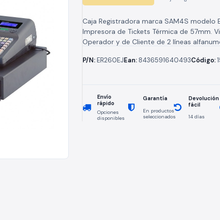
Caja Registradora marca SAM4S modelo 
Impresora de Tickets Térmica de 57mm. V
Operador y de Cliente de 2 líneas alfanumé
Departamentos. 1000 PLU. 10...
P/N:
ER260EJ
Ean:
8436591640493
Código:
Envío
Devolución
Garantía
rápido
fácil
En productos
Opciones
seleccionados
14 días
disponibles