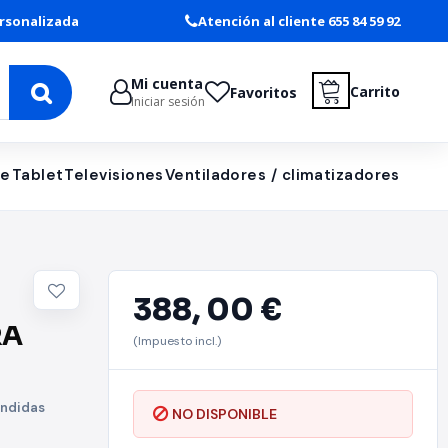
rsonalizada
Atención al cliente 655 84 59 92
Mi cuenta
Carrito
Favoritos
Iniciar sesión
le
Tablet
Televisiones
Ventiladores / climatizadores
388,
00 €
RA
(Impuesto incl.)
ondidas
NO DISPONIBLE