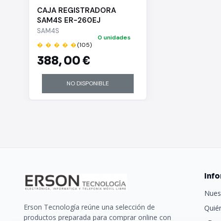
CAJA REGISTRADORA
SAM4S ER-260EJ
SAM4S
0 unidades
� � � � �
(105)
388,
00 €
NO DISPONIBLE
Inf
Nues
Erson Tecnología reúne una selección de
Quié
productos preparada para comprar online con