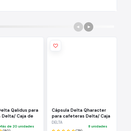
elta Qalidus para
Cápsula Delta Qharacter
Cá
 Delta/ Caja de
para cafeteras Delta/ Caja
Gu
de 40
ca
DELTA
LA
Más de 20 unidades
8 unidades
de
�
(80)
� � � � �
(79)
� 