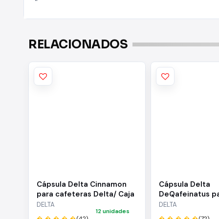
"
RELACIONADOS
Cápsula Delta Cinnamon
Cápsula Delta
para cafeteras Delta/ Caja
DeQafeinatus p
de 10
cafeteras Delta
DELTA
DELTA
12 unidades
10
� � � � �
(42)
� � � � �
(72)