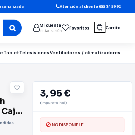
rsonalizada
Atención al cliente 655 84 59 92
Mi cuenta
Carrito
Favoritos
Iniciar sesión
le
Tablet
Televisiones
Ventiladores / climatizadores
3,
95 €
sh
(Impuesto incl.)
 Caja
ondidas
NO DISPONIBLE