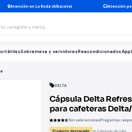
Atención en La Roda (Albacete)
Atención pe
ortátiles
Sobremesa y servidores
Reacondicionados
App
fe
DELTA
Cápsula Delta Refre
para cafeteras Delta/
de 10
Sin valoraciones
Preguntas resp
Producto destacado
en Capsulas de cafe