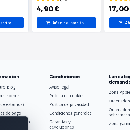
4,
90 €
17,
00
carrito
Añadir al carrito
Añ
ormación
Condiciones
Las cate
demand
tro Blog
Aviso legal
Zona Appl
nes somos
Política de cookies
Ordenadore
de estamos?
Política de privacidad
Ordenador
as de pago
Condiciones generales
sobremesa 
porte y entrega
Garantías y
Zona gamin
devoluciones