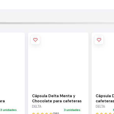
Cápsula Delta Menta y
Cápsula D
ara
Chocolate para cafeteras
cafeteras
/ Caja de
Delta/ Caja de 10
40
DELTA
DELTA
3 unidades
3 unidades
� � � � �
(35)
� � � � 