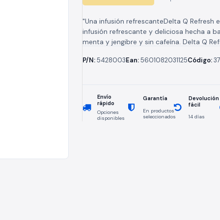
"Una infusión refrescanteDelta Q Refresh 
infusión refrescante y deliciosa hecha a b
menta y jengibre y sin cafeína. Delta Q Ref
bebida ideal...
P/N:
5428003
Ean:
5601082031125
Código:
37
Envío
Devolución
Garantía
rápido
fácil
En productos
Opciones
seleccionados
14 días
disponibles