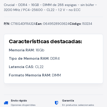
Crucial - DDR4 - 16GB - DIMM de 288 espigas - sin búfer -
3200 MHz / PC4-25600 - CL22 - 1.2 V - no ECC
P/N:
CT16G4DFRA32A
Ean:
0649528903624
Código:
153234
Características destacadas:
Memoria RAM:
16Gb
Tipo de Memoria RAM:
DDR4
Latencia CAS:
CL22
Formato Memoria RAM:
DIMM
Envío rápido
Garantía
Opciones disponibles
En productos seleccionados