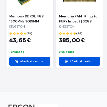
Memoria DDR3L 4GB
Memoria RAM | Kingston
1600MHz SODIMM
FURY Impact | 32GB |
DDR4 | 3200MHz | 1.2V |
KINGSTON
KINGSTON
CL20 | SODIMM
� � � � �
(79)
� � � � �
(94)
43,
65 €
385,
00 €
1 unidades
2 unidades
Añadir al carrito
Añadir al carrito