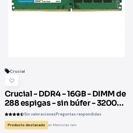
Crucial
Crucial - DDR4 - 16GB - DIMM de
288 espigas - sin búfer - 3200
MHz / PC4-25600 - CL22 - 1.2 V -
Sin valoraciones
Preguntas respondidas
no ECC
Producto destacado
en Memorias ram