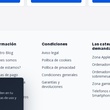
ormación
Condiciones
Las cate
demand
tro Blog
Aviso legal
Zona Appl
nes somos
Política de cookies
Ordenadore
de estamos?
Política de privacidad
Ordenador
as de pago
Condiciones generales
sobremesa 
porte y entrega
Garantías y
Zona gamin
devoluciones
tras marcas
Telefonos 
rden en tu
Smartphon
acta con nosotros
cas de uso y