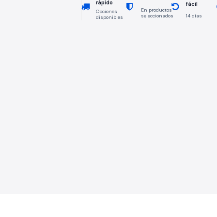
rápido
fácil
En productos
Opciones
seleccionados
14 días
disponibles