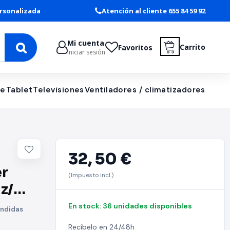
rsonalizada
Atención al cliente 655 84 59 92
Mi cuenta
Carrito
Favoritos
Iniciar sesión
le
Tablet
Televisiones
Ventiladores / climatizadores
32,
50 €
r
(Impuesto incl.)
z/
En stock: 36 unidades disponibles
ondidas
Recíbelo en 24/48h