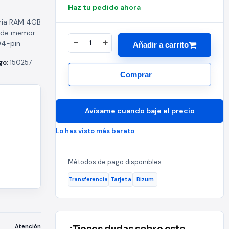
Haz tu pedido ahora
ria RAM‎ 4GB
o de memoria
04-pin
Añadir a carrito
go:
150257
Comprar
Avísame cuando baje el precio
Lo has visto más barato
Métodos de pago disponibles
Transferencia
Tarjeta
Bizum
Atención