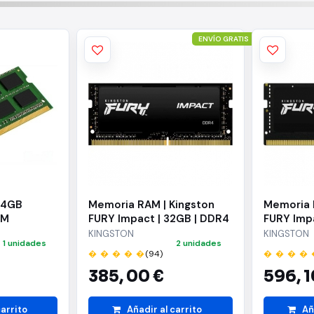
ENVÍO GRATIS
 4GB
Memoria RAM | Kingston
Memoria 
MM
FURY Impact | 32GB | DDR4
FURY Imp
| 3200MHz | 1.2V | CL20 |
| 5600MHz 
KINGSTON
KINGSTON
1 unidades
2 unidades
SODIMM
SODIMM
� � � � �
(94)
� � � � 
385,
00 €
596,
1
carrito
Añadir al carrito
Añ