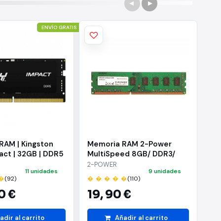
ENVÍO GRATIS
RAM | Kingston
Memoria RAM 2-Power
Me
act | 32GB | DDR5
MultiSpeed 8GB/ DDR3/
Mu
| 1.1V | CL40 |
1066/ 1333/ 1600MHz/
10
2-POWER
2-
11 unidades
9 unidades
1.35V - 1.5V/ CL7/9/11/ DIMM
1.
�
(92)
� � � � �
(110)
� 
0 €
19,
90 €
2
adir al carrito
Añadir al carrito