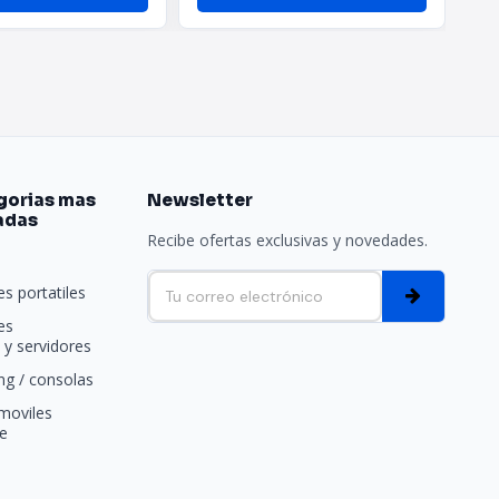
gorias mas
Newsletter
adas
Recibe ofertas exclusivas y novedades.
e
s portatiles
es
y servidores
g / consolas
moviles
e