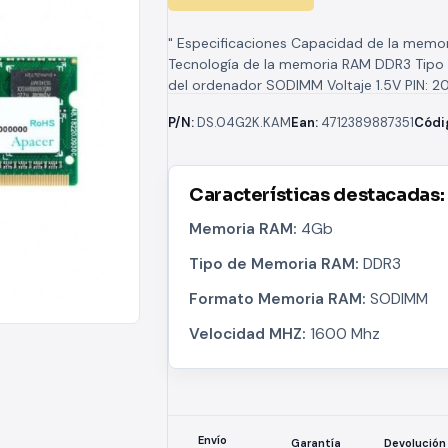
" Especificaciones Capacidad de la memo
Tecnología de la memoria RAM‎ DDR3 Tip
del ordenador ‎SODIMM Voltaje‎ 1.5V PIN: 2
Latencia CL11 Latencia Cas:...
P/N:
DS.04G2K.KAM
Ean:
4712389887351
Códi
Características destacadas:
Memoria RAM:
4Gb
Tipo de Memoria RAM:
DDR3
Formato Memoria RAM:
SODIMM
Velocidad MHZ:
1600 Mhz
Envío
Devolución
Garantía