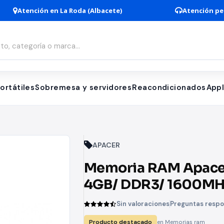
Atención en La Roda (Albacete)
Atención pe
ortátiles
Sobremesa y servidores
Reacondicionados
App
APACER
Memoria RAM Apace
4GB/ DDR3/ 1600MH
1.5V/ CL11/ SODIMM
Sin valoraciones
Preguntas resp
Producto destacado
en Memorias ram