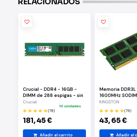
RELACIONADOS
Crucial - DDR4 - 16GB -
Memoria DDR3L
DIMM de 288 espigas - sin
1600MHz SODI
búfer - 3200 MHz / PC4-
Crucial
KINGSTON
10 unidades
25600 - CL22 - 1.2 V - no
� � � � �
(78)
� � � � �
(79)
ECC
181,
45 €
43,
65 €
Añadir al carrito
Añadir al 