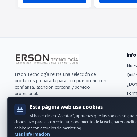
Inf
Nues
Erson Tecnología reúne una selección de
Quié
productos preparada para comprar online con
¿Don
confianza, atención cercana y servicio
Form
profesional.
Trans
Esta página web usa cookies
Nues
Al hacer clic en "Aceptar", apruebas que las cookies se gua
Cont
dispositivo para el correcto funcionamiento de la web, hacer analíti
colaborar con estudios de marketing.
Más información