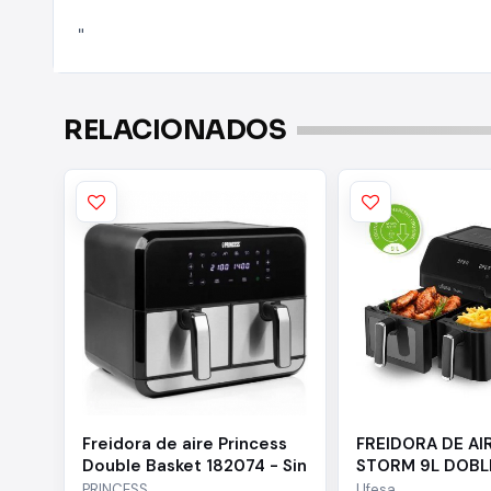
"
RELACIONADOS
Freidora de aire Princess
FREIDORA DE AI
Double Basket 182074 - Sin
STORM 9L DOBL
aceite | 2400W |
PRINCESS
Ufesa