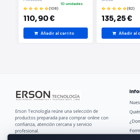
10 unidades
Capacidad 8L | Cocina
� � � � �
(108)
� � � � �
(82)
saludable y eficiente
110,
90 €
135,
25 €
Añadir al carrito
Añadir al 
Inf
Nues
Erson Tecnología reúne una selección de
Quié
productos preparada para comprar online con
¿Don
confianza, atención cercana y servicio
Form
profesional.
Trans