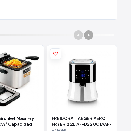
Grunkel Maxi Fry
FREIDORA HAEGER AERO
FR
0W/ Capacidad
FRYER 2.2L AF-D22.001AAF-
FE
D22
D3
HAEGER
HA