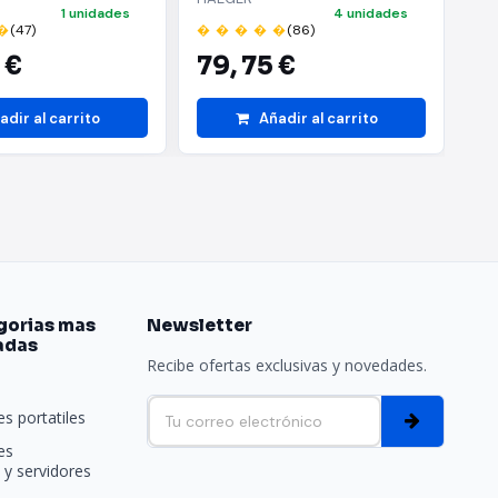
1 unidades
4 unidades
�
(47)
� � � � �
(86)
� 
 €
79,
75 €
6
adir al carrito
Añadir al carrito
gorias mas
Newsletter
adas
Recibe ofertas exclusivas y novedades.
e
s portatiles
es
y servidores