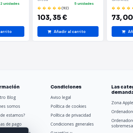
2 unidades
5 unidades
� � � � �
(92)
� � � � 
103,
35 €
73,
00
carrito
Añadir al carrito
Añ
ormación
Condiciones
Las cate
demand
tro Blog
Aviso legal
Zona Appl
nes somos
Política de cookies
Ordenadore
de estamos?
Política de privacidad
Ordenador
as de pago
Condiciones generales
sobremesa 
porte y entrega
Garantías y