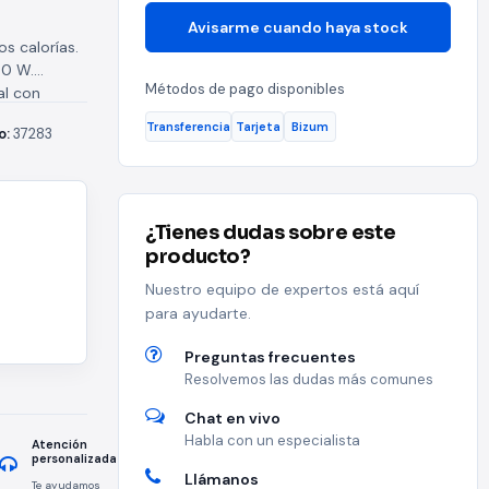
Avisarme cuando haya stock
s calorías.
00 W.
Métodos de pago disponibles
al con
Transferencia
Tarjeta
Bizum
o:
37283
¿Tienes dudas sobre este
producto?
Nuestro equipo de expertos está aquí
para ayudarte.
Preguntas frecuentes
Resolvemos las dudas más comunes
Chat en vivo
Habla con un especialista
Atención
personalizada
Llámanos
Te ayudamos