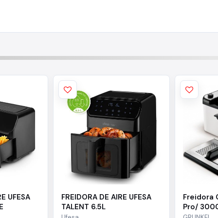
RE UFESA
FREIDORA DE AIRE UFESA
Freidora 
E
TALENT 6.5L
Pro/ 300
4.2L
Ufesa
GRUNKEL