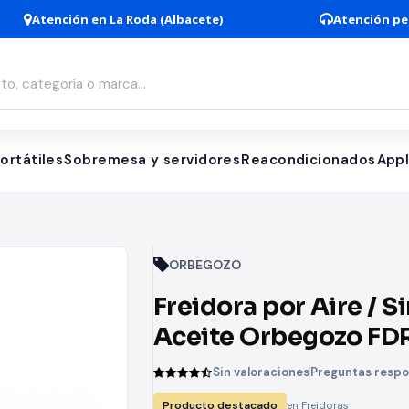
Atención en La Roda (Albacete)
Atención pe
ortátiles
Sobremesa y servidores
Reacondicionados
App
ORBEGOZO
Freidora por Aire / S
Aceite Orbegozo FDR
1500W/ Capacidad 
Sin valoraciones
Preguntas resp
Producto destacado
en Freidoras