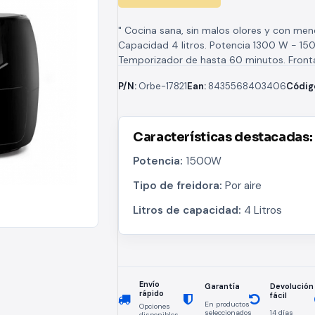
" Cocina sana, sin malos olores y con meno
Capacidad 4 litros. Potencia 1300 W - 15
Temporizador de hasta 60 minutos. Front
detalles INOX....
P/N:
Orbe-17821
Ean:
8435568403406
Códig
Características destacadas:
Potencia:
1500W
Tipo de freidora:
Por aire
Litros de capacidad:
4 Litros
Envío
Devolución
Garantía
rápido
fácil
En productos
Opciones
seleccionados
14 días
disponibles