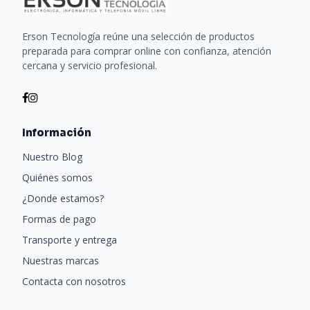
Auto-apagado de seguridad cuando se vacía el
depósito.
Erson Tecnología reúne una selección de productos
Indicador luminoso de falta de agua.
preparada para comprar online con confianza, atención
cercana y servicio profesional.
Capacidad del tanque: 3,3 L.
Funcionamiento silencioso.
Medidas: 16,5 x 36,5 x 17 cm.
Información
Potencia: 25 W.
Tensión: 230 V ~ 50 Hz.
Nuestro Blog
Quiénes somos
¿Donde estamos?
"
Formas de pago
Transporte y entrega
Nuestras marcas
Contacta con nosotros