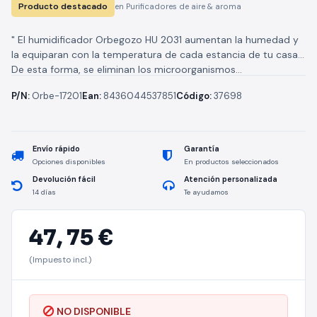
Producto destacado
en Purificadores de aire & aroma
" El humidificador Orbegozo HU 2031 aumentan la humedad y
la equiparan con la temperatura de cada estancia de tu casa.
De esta forma, se eliminan los microorganismos...
P/N:
Orbe-17201
Ean:
8436044537851
Código:
37698
Envío rápido
Garantía
Opciones disponibles
En productos seleccionados
Devolución fácil
Atención personalizada
14 días
Te ayudamos
47,
75 €
(Impuesto incl.)
NO DISPONIBLE