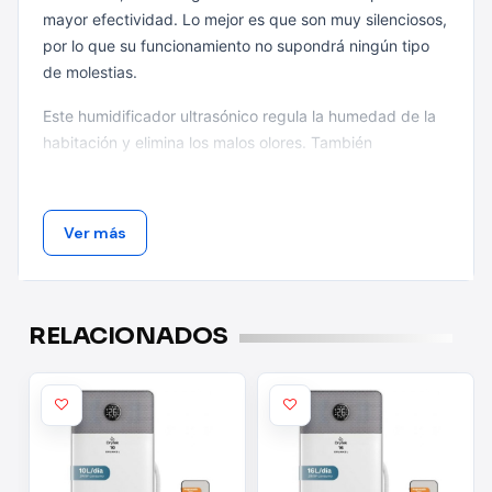
mayor efectividad. Lo mejor es que son muy silenciosos,
por lo que su funcionamiento no supondrá ningún tipo
de molestias.
Este humidificador ultrasónico regula la humedad de la
habitación y elimina los malos olores. También
contribuye al cuidado y la salud de la piel, gracias a la
humedad que provee al ambiente. Tiene una autonomía
de entre 13 y 30 horas de funcionamiento y doble salida
Ver más
de vaivén ajustable de 360 grados.
Este humidificador elimina las cargas electroestáticas en
nuestro entorno. Está provisto de apagado automático
RELACIONADOS
cuando se le acaba el agua, una alerta que también es
enviada a través de un indicador luminoso.
El humidificador HU 2031 emite vapor frío. Está
equipado con un tanque que tiene capacidad para 3,3
litros y un consumo de agua de 250 mililitros por hora.