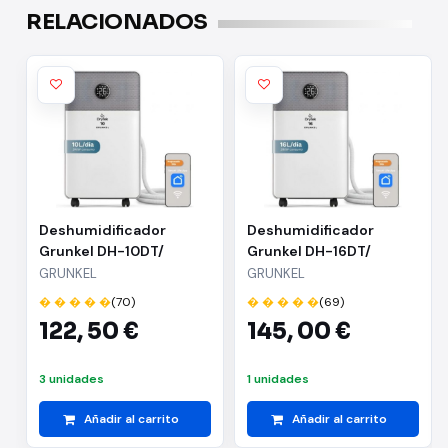
RELACIONADOS
Deshumidificador
Deshumidificador
Grunkel DH-10DT/
Grunkel DH-16DT/
Depósito 2L
Depósito 2L
GRUNKEL
GRUNKEL
� � � � �
(70)
� � � � �
(69)
122,
50 €
145,
00 €
3 unidades
1 unidades
Añadir al carrito
Añadir al carrito