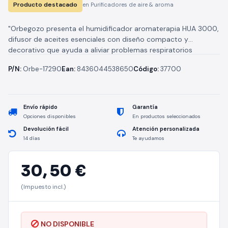
Producto destacado
en Purificadores de aire & aroma
"Orbegozo presenta el humidificador aromaterapia HUA 3000,
difusor de aceites esenciales con diseño compacto y
decorativo que ayuda a aliviar problemas respiratorios
producidos por alergias o resfriados, tales...
P/N:
Orbe-17290
Ean:
8436044538650
Código:
37700
Envío rápido
Garantía
Opciones disponibles
En productos seleccionados
Devolución fácil
Atención personalizada
14 días
Te ayudamos
30,
50 €
(Impuesto incl.)
NO DISPONIBLE