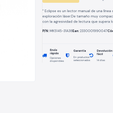
" Eclipse es un lector manual de una línea 
exploración láser.De tamaño muy compac
con la agresividad de lectura que supera l
CCD de alto...
P/N:
MK5145-31A38
Ean:
2330001990047
Có
Envío
Devolución
Garantía
rápido
fácil
En productos
Opciones
seleccionados
14 días
disponibles