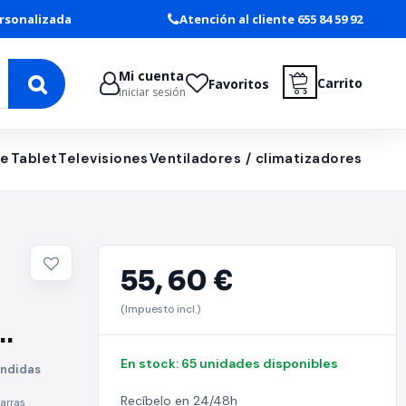
rsonalizada
Atención al cliente 655 84 59 92
Mi cuenta
Carrito
Favoritos
Iniciar sesión
le
Tablet
Televisiones
Ventiladores / climatizadores
55,
60 €
(Impuesto incl.)
B
En stock: 65 unidades disponibles
ondidas
Recíbelo en 24/48h
arras