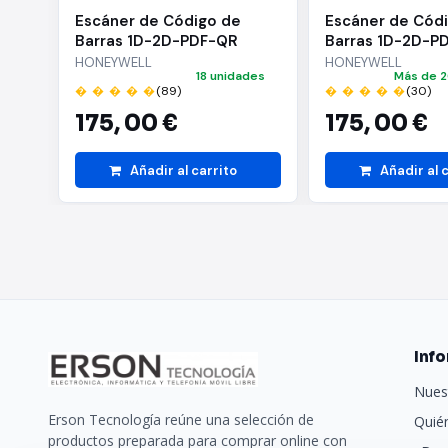
Escáner de Código de
Escáner de Cód
Barras 1D-2D-PDF-QR
Barras 1D-2D-P
Honeywell Orbit HF680/
Honeywell Orbi
HONEYWELL
HONEYWELL
18 unidades
Más de 2
USB
USB
� � � � �
(89)
� � � � �
(30)
175,
00 €
175,
00 €
Añadir al carrito
Añadir al 
Inf
Nues
Erson Tecnología reúne una selección de
Quié
productos preparada para comprar online con