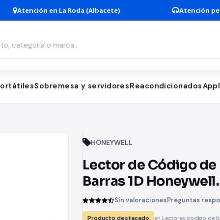
Atención en La Roda (Albacete)
Atención pe
ortátiles
Sobremesa y servidores
Reacondicionados
App
HONEYWELL
Lector de Código de
Barras 1D Honeywell
MK5145 Eclipse/ US
Sin valoraciones
Preguntas resp
Producto destacado
en Lectores codigo de b