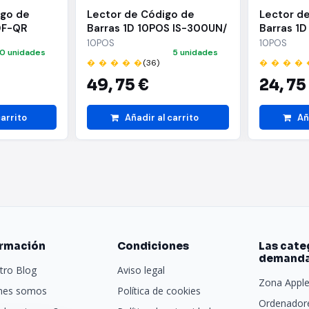
igo de
Lector de Código de
Lector d
DF-QR
Barras 1D 10POS IS-300UN/
Barras 1
t HF680/
USB
USB
10POS
10POS
0 unidades
5 unidades
� � � � �
(36)
� � � � 
49,
75 €
24,
75
carrito
Añadir al carrito
Añ
ormación
Condiciones
Las cate
demand
tro Blog
Aviso legal
Zona Appl
nes somos
Política de cookies
Ordenadore