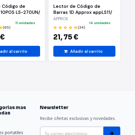
e Código de
Lector de Código de
Le
D 10POS LS-270UN/
Barras 1D Approx appLS11/
Ba
USB
ap
APPROX
AP
11 unidades
14 unidades
So
�
(65)
� � � � �
(34)
� 
 €
21,
75 €
2
adir al carrito
Añadir al carrito
gorias mas
Newsletter
adas
Recibe ofertas exclusivas y novedades.
e
s portatiles