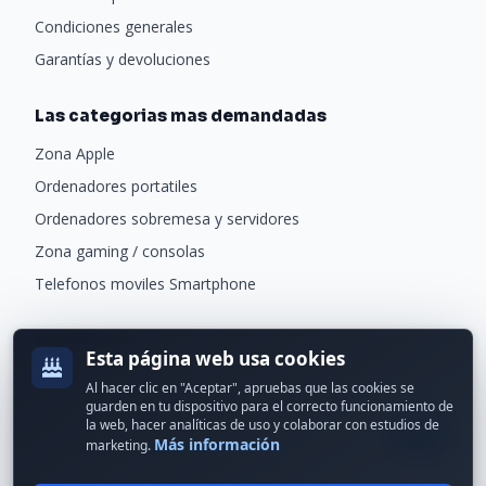
Condiciones generales
Garantías y devoluciones
Las categorias mas demandadas
Zona Apple
Ordenadores portatiles
Ordenadores sobremesa y servidores
Zona gaming / consolas
Telefonos moviles Smartphone
Newsletter
Esta página web usa cookies
Recibe ofertas exclusivas y novedades.
Al hacer clic en "Aceptar", apruebas que las cookies se
guarden en tu dispositivo para el correcto funcionamiento de
la web, hacer analíticas de uso y colaborar con estudios de
Más información
marketing.