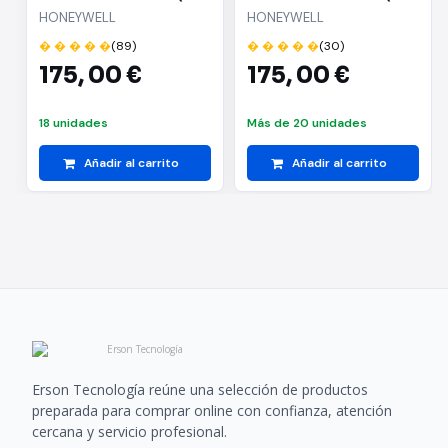
Honeywell Orbit HF680/
Honeywell Orbit HF680/
HONEYWELL
HONEYWELL
USB
USB
� � � � �
(89)
� � � � �
(30)
175,
00 €
175,
00 €
18 unidades
Más de 20 unidades
Añadir al carrito
Añadir al carrito
Erson Tecnología reúne una selección de productos
preparada para comprar online con confianza, atención
cercana y servicio profesional.