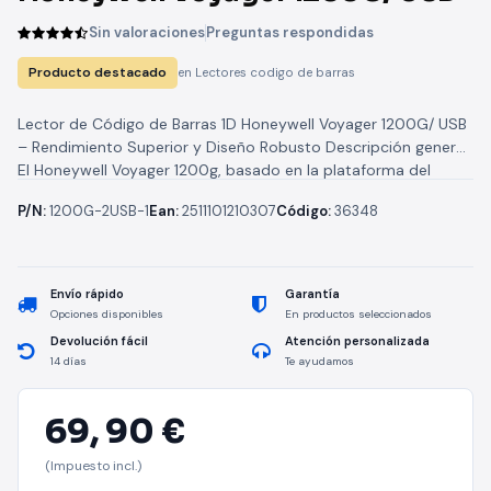
Sin valoraciones
Preguntas respondidas
Producto destacado
en Lectores codigo de barras
Lector de Código de Barras 1D Honeywell Voyager 1200G/ USB
– Rendimiento Superior y Diseño Robusto Descripción general
El Honeywell Voyager 1200g, basado en la plataforma del
escáner...
P/N:
1200G-2USB-1
Ean:
2511101210307
Código:
36348
Envío rápido
Garantía
Opciones disponibles
En productos seleccionados
Devolución fácil
Atención personalizada
14 días
Te ayudamos
69,
90 €
(Impuesto incl.)