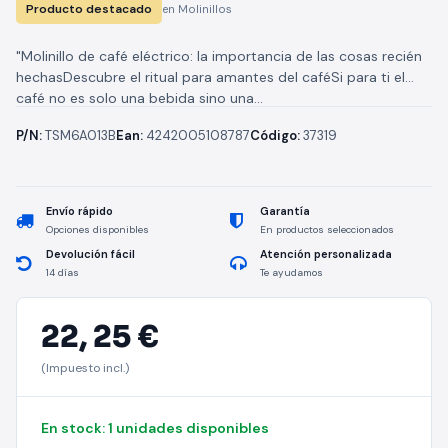
Producto destacado
en Molinillos
"Molinillo de café eléctrico: la importancia de las cosas recién
hechasDescubre el ritual para amantes del caféSi para ti el
café no es solo una bebida sino una...
P/N:
TSM6A013B
Ean:
4242005108787
Código:
37319
Envío rápido
Garantía
Opciones disponibles
En productos seleccionados
Devolución fácil
Atención personalizada
14 días
Te ayudamos
22,
25 €
(Impuesto incl.)
En stock: 1 unidades disponibles