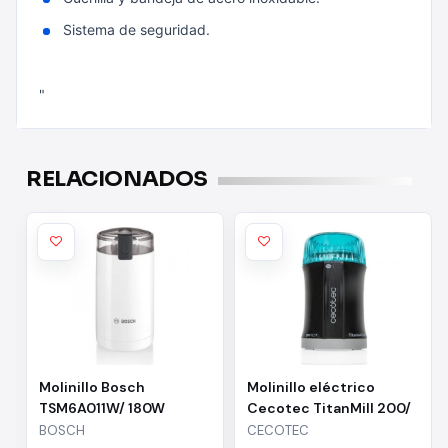
Sistema de seguridad.
"
RELACIONADOS
Molinillo Bosch
Molinillo eléctrico
TSM6A011W/ 180W
Cecotec TitanMill 200/
200W
BOSCH
CECOTEC