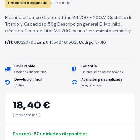
Producto destacado
en Molinillos
Molinillo eléctrico Cecotec TitanMill 200 - 200W, Cuchillas de
Titanio y Capacidad 50g Descripción general El Molinillo
eléctrico Cecotec TitanMill 200 es una herramienta versátil y
potente diseñada...
P/N:
610229760
Ean:
8435484015028
Código:
37316
Envío rápido
Garantía
Opciones disponibles
En productos seleccionados
Devolución fácil
Atención personalizada
14 días
Te ayudamos
18,
40 €
(Impuesto incl.)
En stock: 57 unidades disponibles